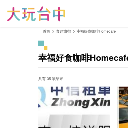
跳
到
主
要
内
:::
首页
食购旅宿
幸福好食咖啡Homecafe
容
区
块
幸福好食咖啡Homeca
共有 35 项结果