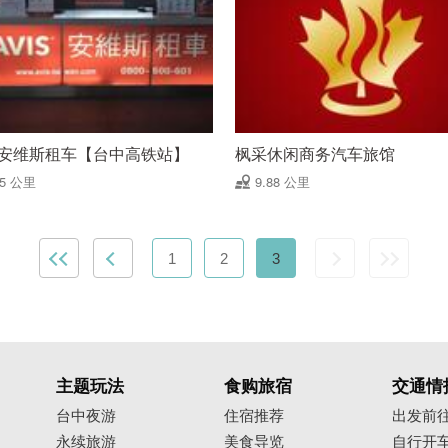
IS安维斯租车【台中高铁站】
枫采休闲商务汽车旅馆
35 公里
9.88 公里
1
2
3
主题玩法
食购旅宿
交通情
台中夜游
住宿推荐
出发前
永续旅游
美食导览
自行开