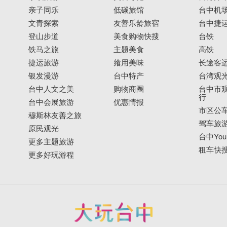
亲子同乐
低碳旅馆
台中机
文青探索
友善乐龄旅宿
台中捷
登山步道
美食购物快搜
台铁
铁马之旅
主题美食
高铁
捷运旅游
飨用美味
长途客
银发漫游
台中特产
台湾观
台中人文之美
购物商圈
台中市观
行
台中会展旅游
优惠情报
市区公
穆斯林友善之旅
驾车旅
原民观光
台中YouB
更多主题旅游
租车快
更多好玩游程