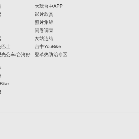
场
大玩台中APP
运
影片欣赏
照片集锦
问卷调查
运
友站连结
光巴士
台中YouBike
光公车/台湾好
登革热防治专区
车
游
ike
搜