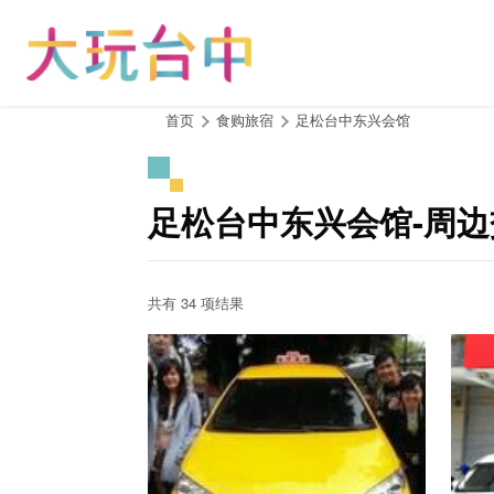
跳
到
主
要
内
:::
首页
食购旅宿
足松台中东兴会馆
容
区
块
足松台中东兴会馆-周
共有 34 项结果