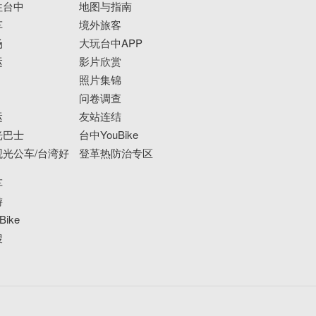
往台中
地图与指南
车
境外旅客
场
大玩台中APP
运
影片欣赏
照片集锦
问卷调查
运
友站连结
光巴士
台中YouBike
光公车/台湾好
登革热防治专区
车
游
ike
搜