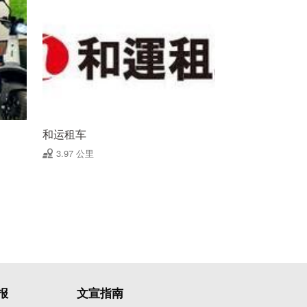
和运租车
3.97 公里
报
文宣指南