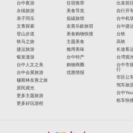
台中夜游
住宿推荐
出发前
永续旅游
美食导览
自行开
亲子同乐
低碳旅馆
台中机
文青探索
友善乐龄旅宿
台中捷
登山步道
美食购物快搜
台铁
铁马之旅
主题美食
高铁
捷运旅游
飨用美味
长途客
银发漫游
台中特产
台湾观
台中人文之美
购物商圈
台中市观
行
台中会展旅游
优惠情报
市区公
穆斯林友善之旅
驾车旅
原民观光
台中YouB
更多主题旅游
租车快
更多好玩游程