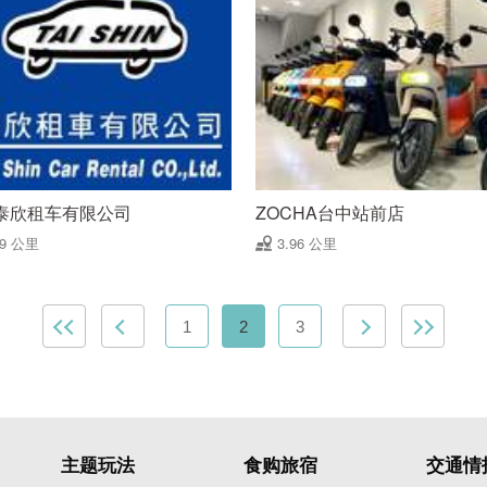
泰欣租车有限公司
ZOCHA台中站前店
89 公里
3.96 公里
1
2
3
主题玩法
食购旅宿
交通情