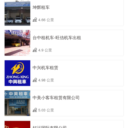
坤辉租车
4.66 公里
台中租机车-旺佶机车出租
4.9 公里
中兴机车租赁
4.98 公里
中美小客车租赁有限公司
5.03 公里
好运国际有限公司