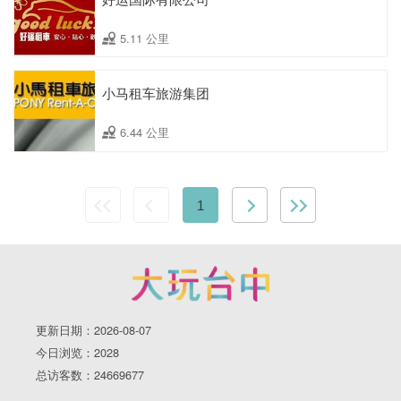
5.11 公里
小马租车旅游集团
6.44 公里
1
更新日期：2026-08-07
今日浏览：2028
总访客数：24669677