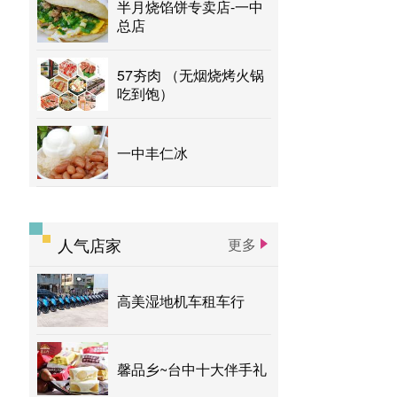
半月烧馅饼专卖店-一中
总店
57夯肉 （无烟烧烤火锅
吃到饱）
一中丰仁冰
人气店家
更多
高美湿地机车租车行
馨品乡~台中十大伴手礼