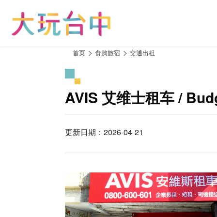
跳
到
主
要
内
:::
首页
食购旅宿
交通出租
容
区
块
AVIS 艾维士租车 / B
更新日期：2026-04-21