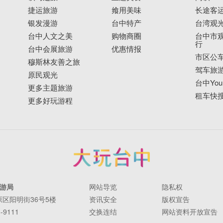
捷运旅游
飨用美味
长途客
银发漫游
台中特产
台湾观
台中人文之美
购物商圈
台中市观
行
台中会展旅游
优惠情报
市区公
穆斯林友善之旅
驾车旅
原民观光
台中YouB
更多主题旅游
租车快
更多好玩游程
游局
网站导览
隐私权
丰原区阳明街36号5楼
资讯安全
版权宣告
-9111
交换连结
网站资料开放宣告