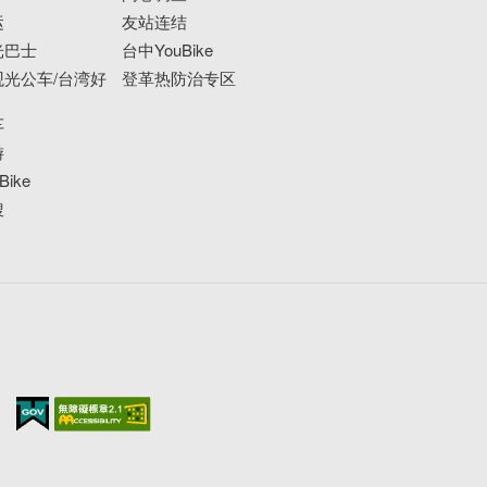
运
友站连结
光巴士
台中YouBike
光公车/台湾好
登革热防治专区
车
游
ike
搜