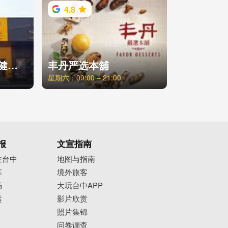
4.8
奥美伽24小时智能健身台中福科店
丰丹严选本舖
星期六：09:00 – 21:00
报
文宣指南
往台中
地图与指南
车
境外旅客
场
大玩台中APP
运
影片欣赏
照片集锦
问卷调查