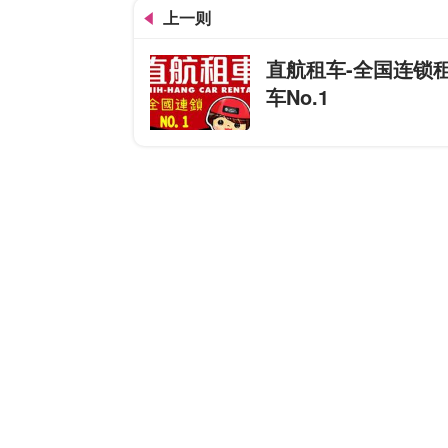
上一则
直航租车-全国连锁
车No.1