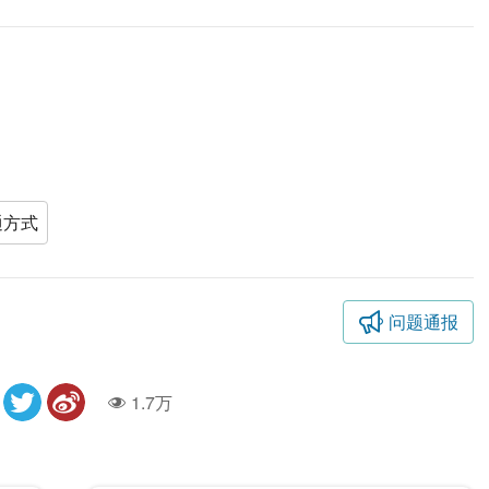
通方式
问题通报
1.7万
人气