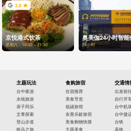
3.8
京悦港式饮茶
星期六：10:30 – 21:30
24小时
主题玩法
食购旅宿
交通情
台中夜游
住宿推荐
出发前
永续旅游
美食导览
自行开
亲子同乐
低碳旅馆
台中机
文青探索
友善乐龄旅宿
台中捷
登山步道
美食购物快搜
台铁
铁马之旅
主题美食
高铁