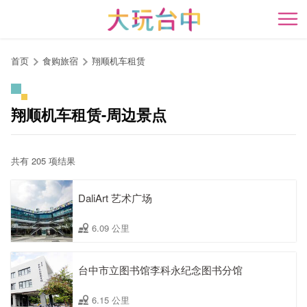
跳
到
开
主
要
首页
食购旅宿
翔顺机车租赁
内
容
区
翔顺机车租赁-周边景点
块
共有 205 项结果
DaliArt 艺术广场
6.09 公里
台中市立图书馆李科永纪念图书分馆
6.15 公里