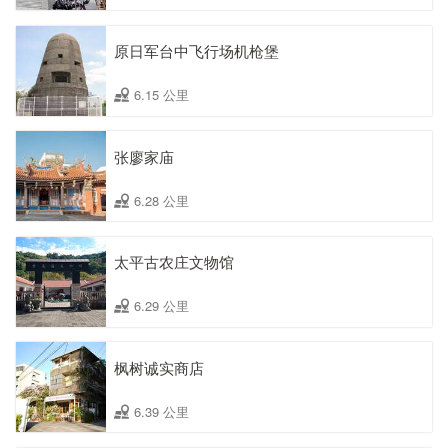
原日军台中飞行场机枪堡
6.15 公里
张廖家庙
6.28 公里
太平古农庄文物馆
6.29 公里
枫树诚实商店
6.39 公里