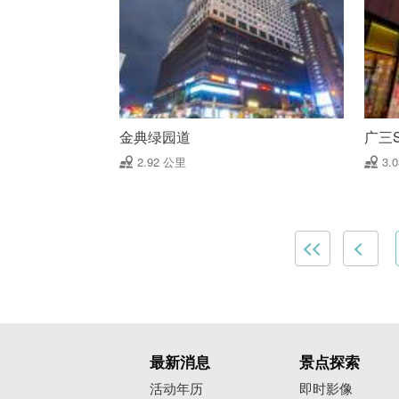
金典绿园道
广三
2.92 公里
3.
最新消息
景点探索
活动年历
即时影像