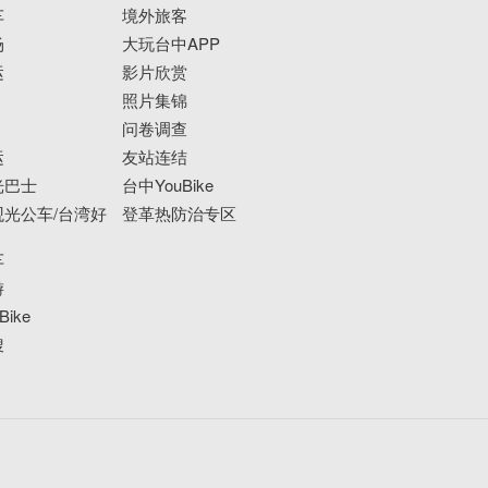
车
境外旅客
场
大玩台中APP
运
影片欣赏
照片集锦
问卷调查
运
友站连结
光巴士
台中YouBike
光公车/台湾好
登革热防治专区
车
游
ike
搜