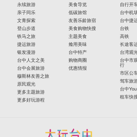
永续旅游
美食导览
自行开
亲子同乐
低碳旅馆
台中机
文青探索
友善乐龄旅宿
台中捷
登山步道
美食购物快搜
台铁
铁马之旅
主题美食
高铁
捷运旅游
飨用美味
长途客
银发漫游
台中特产
台湾观
台中人文之美
购物商圈
台中市观
行
台中会展旅游
优惠情报
市区公
穆斯林友善之旅
驾车旅
原民观光
台中YouB
更多主题旅游
租车快
更多好玩游程