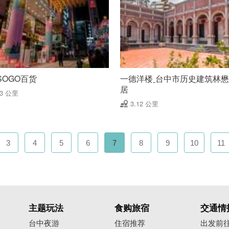
SOGO百货
一德洋楼ˍ台中市历史建筑林
居
03 公里
3.12 公里
3
4
5
6
7
8
9
10
11
主题玩法
食购旅宿
交通情
台中夜游
住宿推荐
出发前