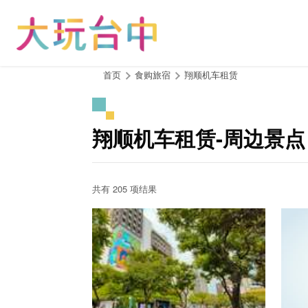
跳
到
主
要
内
:::
首页
食购旅宿
翔顺机车租赁
容
区
块
翔顺机车租赁-周边景点
共有 205 项结果