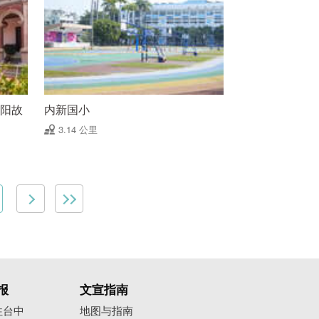
懋阳故
内新国小
3.14 公里
报
文宣指南
往台中
地图与指南