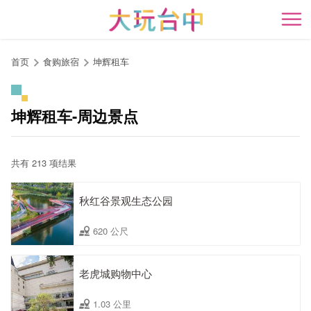
跳
到
开
主
要
首页
食购旅宿
坤辉租车
内
容
区
坤辉租车-周边景点
块
共有 213 项结果
秋红谷景观生态公园
620 公尺
老虎城购物中心
1.03 公里