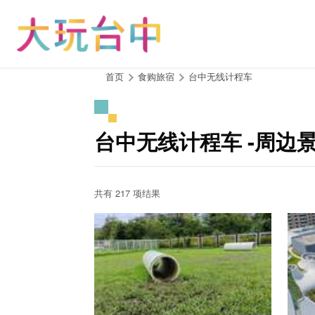
跳
到
主
要
内
:::
首页
食购旅宿
台中无线计程车
容
区
块
台中无线计程车 -周边
共有 217 项结果