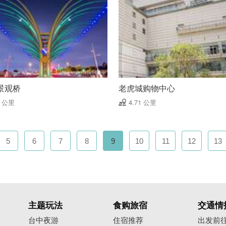
景观桥
老虎城购物中心
7 公里
4.71 公里
5
6
7
8
9
10
11
12
13
主题玩法
食购旅宿
交通情
台中夜游
住宿推荐
出发前