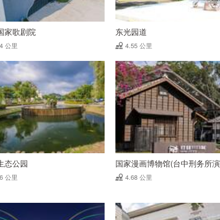
国家歌剧院
东光园道
54 公里
4.55 公里
生态公园
国家漫画博物馆(台中刑务所演
66 公里
4.68 公里