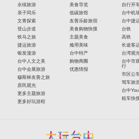
永续旅游
美食导览
自行开
亲子同乐
低碳旅馆
台中机
文青探索
友善乐龄旅宿
台中捷
登山步道
美食购物快搜
台铁
铁马之旅
主题美食
高铁
捷运旅游
飨用美味
长途客
银发漫游
台中特产
台湾观
台中人文之美
购物商圈
台中市观
行
台中会展旅游
优惠情报
市区公
穆斯林友善之旅
驾车旅
原民观光
台中YouB
更多主题旅游
租车快
更多好玩游程