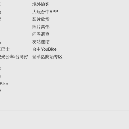
车
境外旅客
场
大玩台中APP
运
影片欣赏
照片集锦
问卷调查
运
友站连结
光巴士
台中YouBike
光公车/台湾好
登革热防治专区
车
游
ike
搜