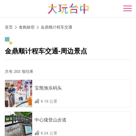
跳
到
开
主
要
首页
食购旅宿
金鼎顺计程车交通
内
容
区
金鼎顺计程车交通-周边景点
块
共有 203 项结果
宝熊渔乐码头
9.19 公里
中心珑登山步道
9.24 公里