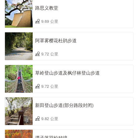
路思义教堂
9.69 公里
阿罩雾樱花杜鹃步道
9.72 公里
草岭登山步道及枫仔林登山步道
9.72 公里
新田登山步道(部分路段封闭)
9.82 公里
潭子落羽松秘境