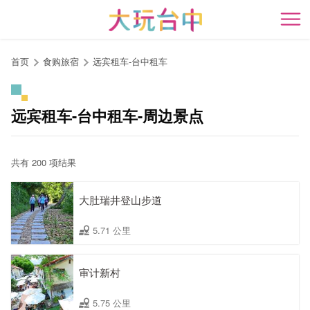
跳
到
开
主
要
首页
食购旅宿
远宾租车-台中租车
内
容
区
远宾租车-台中租车-周边景点
块
共有 200 项结果
大肚瑞井登山步道
5.71 公里
审计新村
5.75 公里