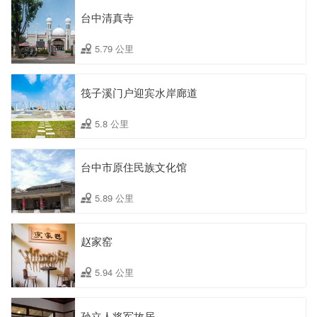
台中清真寺
5.79 公里
筏子溪门户迎宾水岸廊道
5.8 公里
台中市原住民族文化馆
5.89 公里
赵家窑
5.94 公里
孙立人将军故居