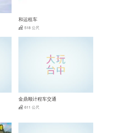
和运租车
518 公尺
金鼎顺计程车交通
611 公尺