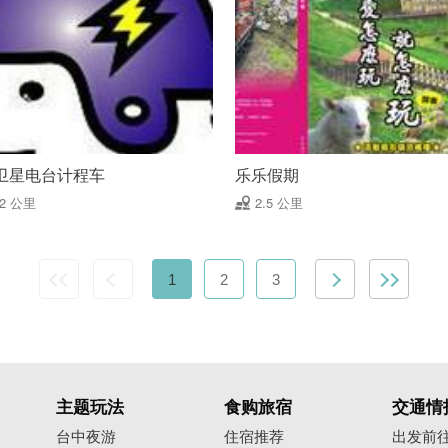
卫星电台计程车
乐乐假期
02 公里
2.5 公里
1
2
3
主题玩法
食购旅宿
交通情
台中夜游
住宿推荐
出发前