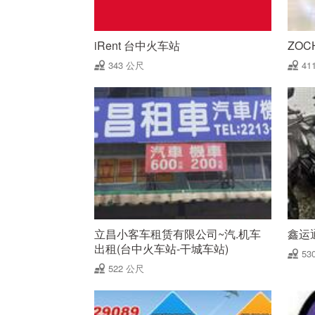
iRent 台中火车站
ZO
343 公尺
41
立昌小客车租赁有限公司~汽.机车
鑫运
出租(台中火车站-干城车站)
53
522 公尺