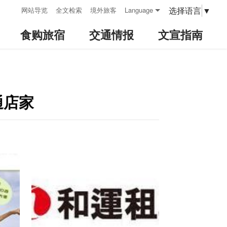
:::
选择语言
▼
网站导览
全文检索
境外旅客
Language
食购旅宿
交通情报
文宣指南
交通店家