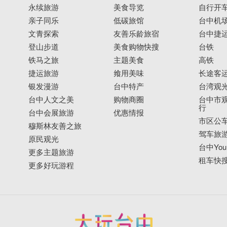
永续旅游
美食导览
自行开
亲子同乐
低碳旅馆
台中机
文青探索
友善乐龄旅宿
台中捷
登山步道
美食购物快搜
台铁
铁马之旅
主题美食
高铁
捷运旅游
飨用美味
长途客
银发漫游
台中特产
台湾观
台中人文之美
购物商圈
台中市观
行
台中会展旅游
优惠情报
市区公
穆斯林友善之旅
驾车旅
原民观光
台中YouB
更多主题旅游
租车快
更多好玩游程