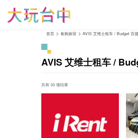
跳
到
主
要
内
:::
首页
食购旅宿
AVIS 艾维士租车 / Budget
容
区
块
AVIS 艾维士租车 / 
共有 33 项结果