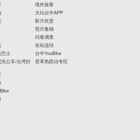
车
境外旅客
场
大玩台中APP
运
影片欣赏
照片集锦
问卷调查
运
友站连结
光巴士
台中YouBike
光公车/台湾好
登革热防治专区
车
游
ike
搜