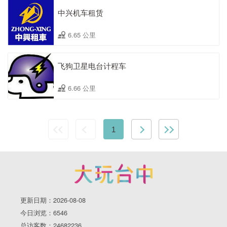
中兴机车租赁
6.65 公里
飞狗卫星电台计程车
6.66 公里
1
更新日期：2026-08-08
今日浏览：6546
总访客数：24682236