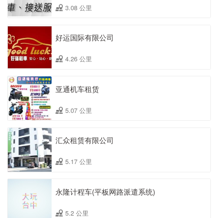
3.08 公里
好运国际有限公司
4.26 公里
亚通机车租赁
5.07 公里
汇众租赁有限公司
5.17 公里
永隆计程车(平板网路派遣系统)
5.2 公里