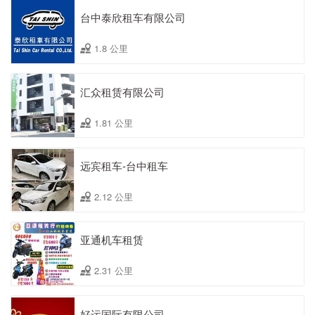
台中泰欣租车有限公司
1.8 公里
汇众租赁有限公司
1.81 公里
远宾租车-台中租车
2.12 公里
亚通机车租赁
2.31 公里
好运国际有限公司