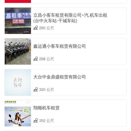
立昌小客车租赁有限公司~汽.机车出租
(台中火车站-干城车站)
290 公尺
鑫运通小客车租赁有限公司
298 公尺
大台中金鼎盛租赁有限公司
320 公尺
翔顺机车租赁
352 公尺