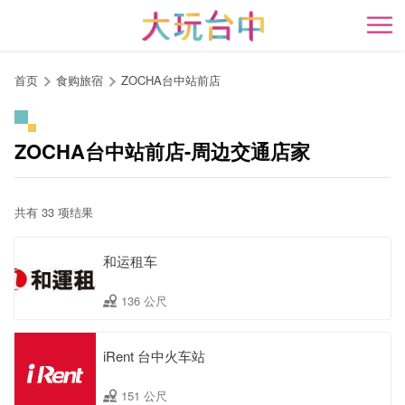
跳
到
开
主
要
首页
食购旅宿
ZOCHA台中站前店
内
容
区
ZOCHA台中站前店-周边交通店家
块
共有 33 项结果
和运租车
136 公尺
iRent 台中火车站
151 公尺