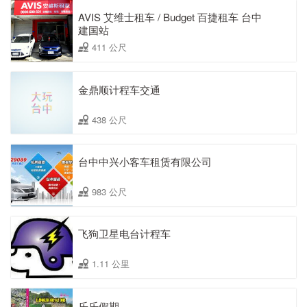
AVIS 艾维士租车 / Budget 百捷租车 台中
建国站
411 公尺
金鼎顺计程车交通
438 公尺
台中中兴小客车租赁有限公司
983 公尺
飞狗卫星电台计程车
1.11 公里
乐乐假期