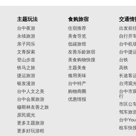
主题玩法
食购旅宿
交通情
台中夜游
住宿推荐
出发前
永续旅游
美食导览
自行开
亲子同乐
低碳旅馆
台中机
文青探索
友善乐龄旅宿
台中捷
登山步道
美食购物快搜
台铁
铁马之旅
主题美食
高铁
捷运旅游
飨用美味
长途客
银发漫游
台中特产
台湾观
台中人文之美
购物商圈
台中市观
行
台中会展旅游
优惠情报
市区公
穆斯林友善之旅
驾车旅
原民观光
台中YouB
更多主题旅游
租车快
更多好玩游程