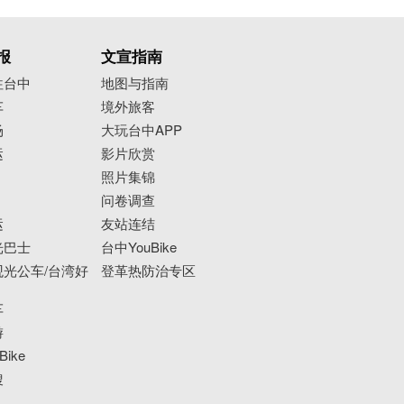
报
文宣指南
往台中
地图与指南
车
境外旅客
场
大玩台中APP
运
影片欣赏
照片集锦
问卷调查
运
友站连结
光巴士
台中YouBike
光公车/台湾好
登革热防治专区
车
游
ike
搜