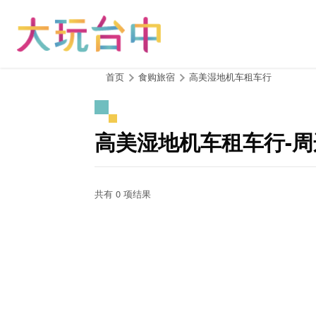
跳
到
主
要
内
:::
首页
食购旅宿
高美湿地机车租车行
容
区
块
高美湿地机车租车行-
共有 0 项结果