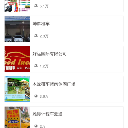
5.1万
坤辉租车
2.3万
好运国际有限公司
1.2万
木匠租车烤肉休闲广场
3.6万
雅潭计程车派遣
2万