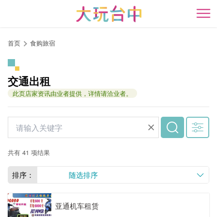
跳
到
开
主
要
首页
食购旅宿
内
容
区
交通出租
块
此页店家资讯由业者提供，详情请洽业者。
共有 41 项结果
排序：
随选排序
亚通机车租赁