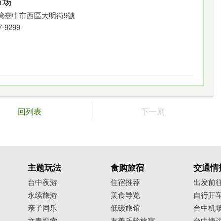
市场
 台湾臺中市西區大明街9號
代留下来的民居巷弄，日治时期街区整治而被保留，
7-9299
预算的经费舖设古道，重现在地人文气息，成功营造出环
回列表
下一则
主题玩法
食购旅宿
交通情
台中夜游
住宿推荐
出发前
永续旅游
美食导览
自行开
亲子同乐
低碳旅馆
台中机
文青探索
友善乐龄旅宿
台中捷