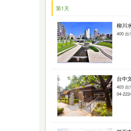
第1天
柳川
400
台中
属於乌溪水系，在清治时期即有人居住
403
川」。目前经整治後乾净明亮，媲美韩
04-222
风情。圣诞节期间，两侧还有灯饰点缀
中山路旁石头子路
中山路旁石头子路（位在柳川西路三段2