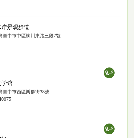
水岸景观步道
 台湾臺中市中區柳川東路三段7號
文学馆
柳川两岸。因河川两旁种有许多柳树，命名为「柳
 台湾臺中市西區樂群街38號
国清溪川，现已蜕变为亲水步道，白天与夜晚各有不同
40875
非常美丽。
4巷 一直连向西北方向）是清朝聚落。