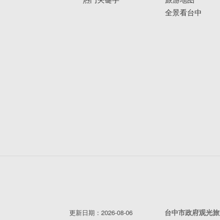
全景看台中
原为日治时期的警察宿舍，1932年落
「台中文学馆」为定位， 2016年8月2
栋，包含常设展区、主题展区、儿童文
第五市场
发展远溯及民国27年，当时周边大部
在乐群街与自立街公有宿舍及偌大空地
台中市政府观光旅
更新日期：2026-08-06