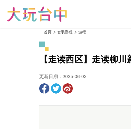
跳
到
主
要
内
:::
首页
套装游程
游程
容
区
块
【走读西区】走读柳川
更新日期：2025-06-02