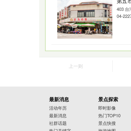
第五
柳川古道聚落
403
位於中山路257巷的柳川古道为清朝时
04-222
2016年柳川里取得台中市政府参与式
保与观光元素的柳川古道。
台中文学馆
上一则
最新消息
景点探索
活动年历
即时影像
最新消息
热门TOP10
社群话题
景点快搜
热门关键字
旅游地图