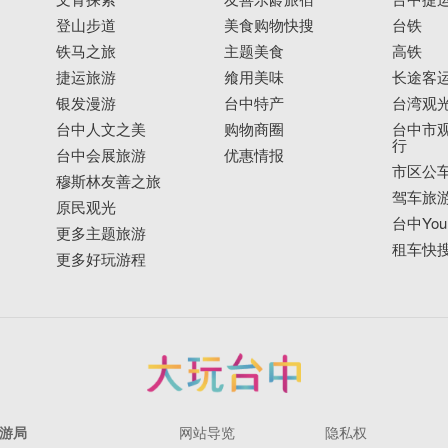
登山步道
美食购物快搜
台铁
铁马之旅
主题美食
高铁
捷运旅游
飨用美味
长途客
银发漫游
台中特产
台湾观
台中人文之美
购物商圈
台中市观
行
台中会展旅游
优惠情报
市区公
穆斯林友善之旅
驾车旅
原民观光
台中YouB
更多主题旅游
租车快
更多好玩游程
成。台中市政府文化局於2009年将其登录为历史建筑，以
6日各馆舍全面开放。全园区占地约1,863坪，馆舍共分6
学区、研习讲堂、主题餐饮区及行政区。
分地区仍为农田，农人为创造大头菜等作物的经济价值，
旁做腌菜制作与储存之场所并提供民生必须用品贩售。
游局
网站导览
隐私权