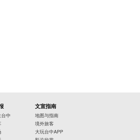
报
文宣指南
往台中
地图与指南
车
境外旅客
场
大玩台中APP
运
影片欣赏