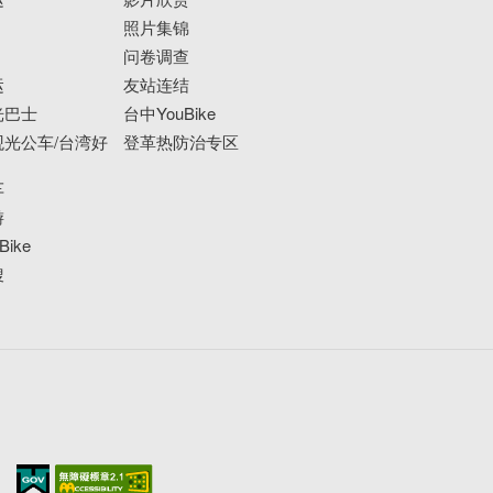
照片集锦
问卷调查
运
友站连结
光巴士
台中YouBike
光公车/台湾好
登革热防治专区
车
游
ike
搜