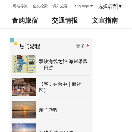
:::
选择语言
▼
网站导览
全文检索
境外旅客
Language
食购旅宿
交通情报
文宣指南
热门游程
更多
:::
双铁海线之旅-海岸采风
二日游
【宅．在台中｜新社
区】
亲子游程