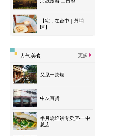
海线漫游 二日游
【宅．在台中｜外埔
区】
人气美食
更多
又见一炊烟
中友百货
半月烧馅饼专卖店-一中
总店