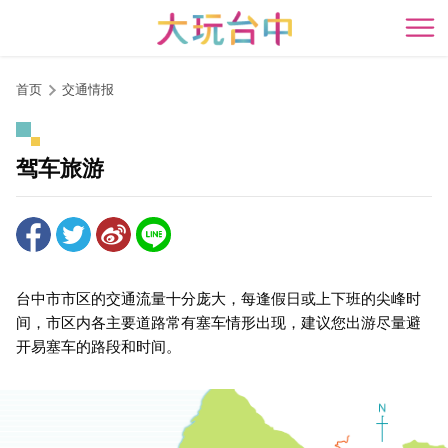
跳
到
开
主
要
首页
交通情报
内
容
区
驾车旅游
块
台中市市区的交通流量十分庞大，每逢假日或上下班的尖峰时
间，市区内各主要道路常有塞车情形出现，建议您出游尽量避
开易塞车的路段和时间。