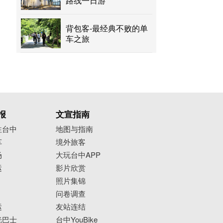
路线一日游
背包客-最经典不败的单
车之旅
报
文宣指南
往台中
地图与指南
车
境外旅客
场
大玩台中APP
运
影片欣赏
照片集锦
问卷调查
运
友站连结
光巴士
台中YouBike