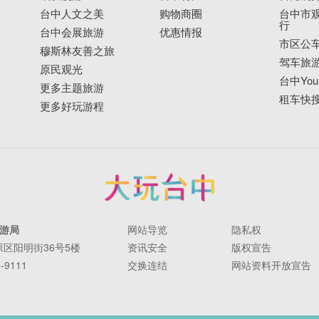
台中人文之美
购物商圈
台中市观
行
台中会展旅游
优惠情报
市区公
穆斯林友善之旅
驾车旅
原民观光
台中YouB
更多主题旅游
租车快
更多好玩游程
游局
网站导览
隐私权
丰原区阳明街36号5楼
资讯安全
版权宣告
-9111
交换连结
网站资料开放宣告