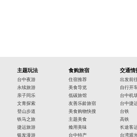
主题玩法
食购旅宿
交通情
台中夜游
住宿推荐
出发前
永续旅游
美食导览
自行开
亲子同乐
低碳旅馆
台中机
文青探索
友善乐龄旅宿
台中捷
登山步道
美食购物快搜
台铁
铁马之旅
主题美食
高铁
捷运旅游
飨用美味
长途客
银发漫游
台中特产
台湾观