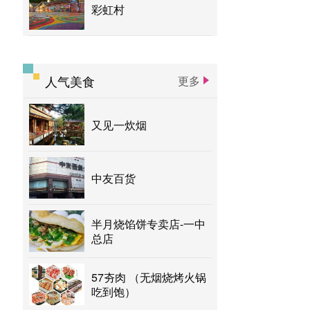
彩虹村
人气美食
更多
又见一炊烟
中友百货
半月烧馅饼专卖店-一中
总店
57夯肉 （无烟烧烤火锅
吃到饱）