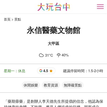
跳
到
開
主
首頁
景點
要
內
永信醫藥文物館
容
區
塊
大甲區
40
%
31
°C
星期一：休息
4.5
建議停留時間：
1.5-2小時
星
休閒娛樂
教育資源
無障礙景點
「藥期毋藥」是創辦人李天德先生所提倡的信念，他認為保
持健康的身體、不吃藥，應是人們追求的目標，因而成立