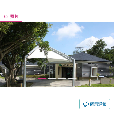
藥師節快樂！來大甲走走，揭開醫藥文物的神祕面紗，享受山
照片
問題通報
永信醫藥文物館-場館景觀