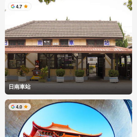
4.7
星
日南車站
4.0
星