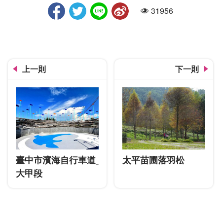
31956
人氣
上一則
下一則
臺中市濱海自行車道ˍ
太平苗圃落羽松
大甲段