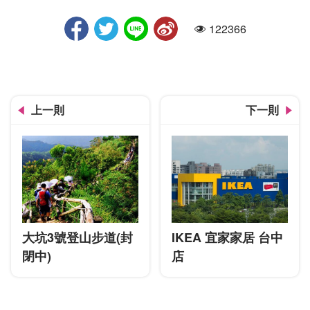
台中南天宮
122366
人氣
上一則
下一則
大坑3號登山步道(封
IKEA 宜家家居 台中
閉中)
店