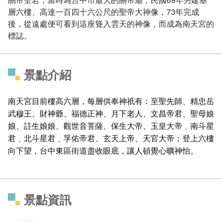
層六樓、高達一百四十六公尺的聖帝大神像，73年完成
後，從遠處便可看到這座聳入雲天的神像，而成為南天宮的
標誌。
景點介紹
南天宮目前樓高六層，每層供奉神祇有：至聖先師、精忠岳
武穆王、財神爺、福德正神、月下老人、文昌帝君、聖母娘
娘、註生娘娘、觀世音菩薩、保生大帝、玉皇大帝﹑南斗星
君﹑北斗星君﹑孚佑帝君、玄天上帝、天官大帝；登上六樓
向下望，台中東區街道盡收眼底，讓人頓覺心曠神怡。
景點資訊