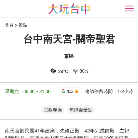
跳
到
開
主
首頁
景點
要
內
台中南天宮-關帝聖君
容
區
塊
東區
80
%
29
°C
星期六：08:00 – 21:00
4.5
建議停留時間：
1-2小時
星
宗教寺廟
無障礙景點
南天宮於民國41年建廟，先修正殿，42年完成前殿，主祀
關帝聖君，當時為台中市最大的關帝廟，民國69年另建基