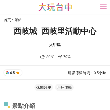
跳
到
開
主
首頁
景點
要
內
西岐城_西岐里活動中心
容
區
塊
大甲區
70
%
30
°C
4.5
建議停留時間：
0.5小時
星
休閒娛樂
戶外運動
景點介紹