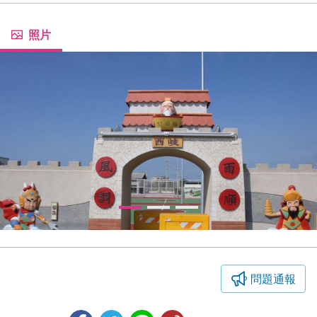
照片
問題通報
西岐城-封神榜拱門