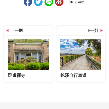
26435
人氣
上一則
下一則
毘盧禪寺
乾溪自行車道