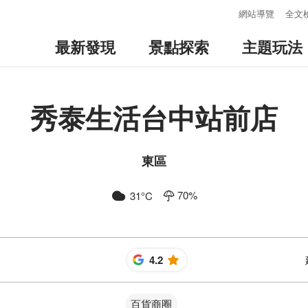
:::
網站導覽
全文
最新發現
景點探索
主題玩法
秀泰生活台中站前店
東區
70
%
31
°C
4.2
星
百貨商圈