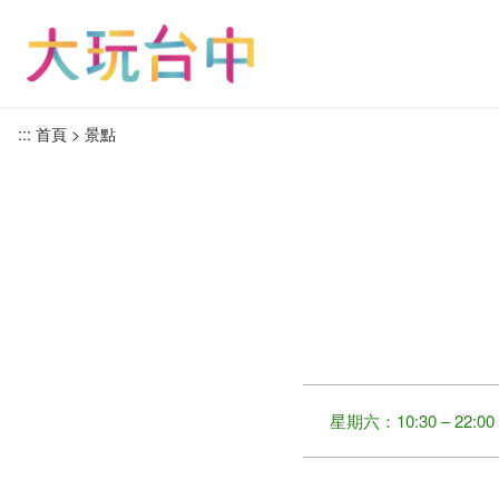
跳
到
主
要
內
:::
首頁
景點
容
區
塊
星期六：10:30 – 22:00