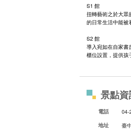
S1 館
扭轉藝術之於大眾
的日常生活中能被
S2 館
導入宛如在自家書房閱
櫃位設置，提供孩
景點資
電話
04-
地址
臺