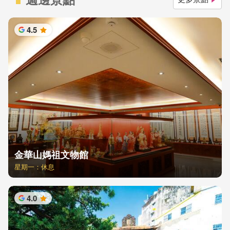
4.5
星
金華山媽祖文物館
星期一：休息
4.0
星