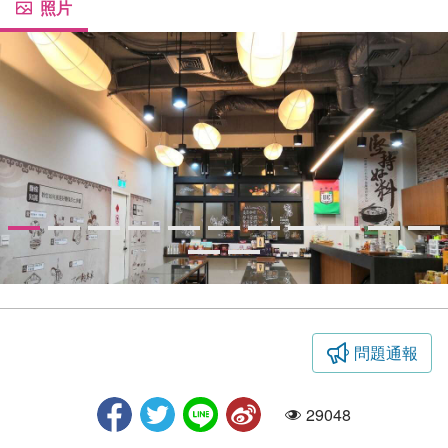
照片
問題通報
大呷麵本家5
29048
人氣