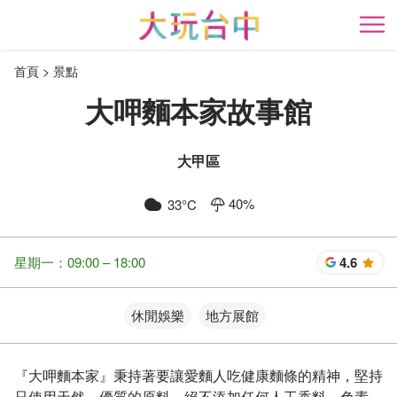
跳
到
開
主
首頁
景點
要
內
大呷麵本家故事館
容
區
塊
大甲區
40
%
33
°C
星期一：09:00 – 18:00
4.6
星
休閒娛樂
地方展館
『大呷麵本家』秉持著要讓愛麵人吃健康麵條的精神，堅持
只使用天然、優質的原料、絕不添加任何人工香料、色素、