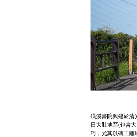
磺溪書院興建於清
日大肚地區(包含
巧，尤其以磚工雕