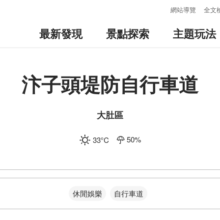
:::
網站導覽
全文
最新發現
景點探索
主題玩法
汴子頭堤防自行車道
大肚區
50
%
33
°C
休閒娛樂
自行車道