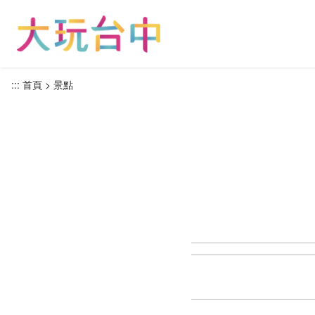
跳
到
主
要
內
:::
首頁
景點
容
區
塊