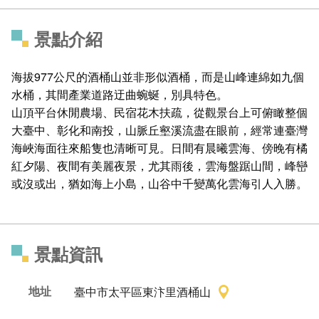
景點介紹
海拔977公尺的酒桶山並非形似酒桶，而是山峰連綿如九個
水桶，其間產業道路迂曲蜿蜒，別具特色。
山頂平台休閒農場、民宿花木扶疏，從觀景台上可俯瞰整個
大臺中、彰化和南投，山脈丘壑溪流盡在眼前，經常連臺灣
海峽海面往來船隻也清晰可見。日間有晨曦雲海、傍晚有橘
紅夕陽、夜間有美麗夜景，尤其雨後，雲海盤踞山間，峰巒
或沒或出，猶如海上小島，山谷中千變萬化雲海引人入勝。
景點資訊
地址
臺中市太平區東汴里酒桶山