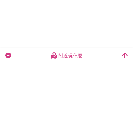
附近玩什麼
台中旅遊網 FB Chat
更新日期：2026-08-08
今日瀏覽：26739
總訪客數：258983098