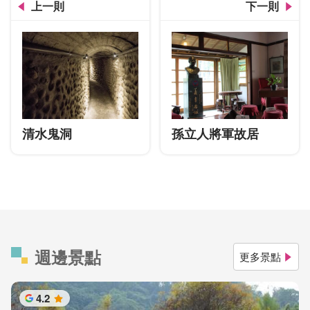
上一則
下一則
清水鬼洞
孫立人將軍故居
週邊景點
更多景點
4.2
星