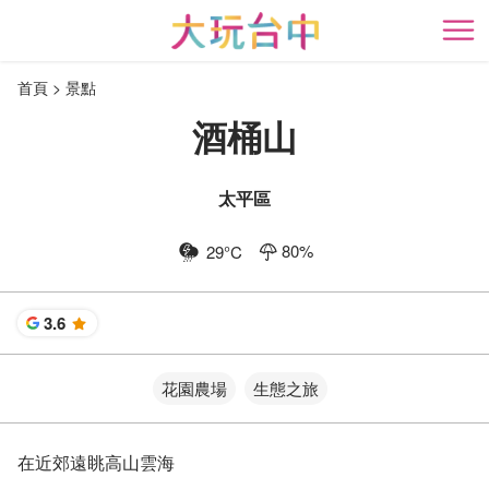
跳
到
開
主
首頁
景點
要
內
酒桶山
容
區
塊
太平區
80
%
29
°C
3.6
星
花園農場
生態之旅
在近郊遠眺高山雲海