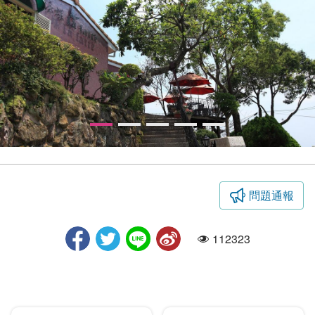
問題通報
酒桶山休閒農場－樓梯
112323
人氣