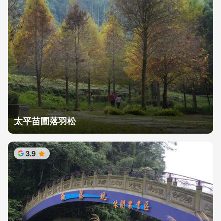
太平苗圃落羽松
3.9
星