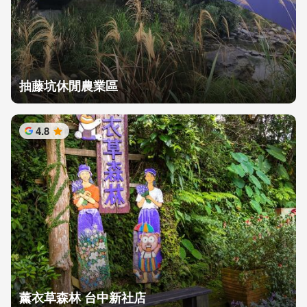
抽藤坑休閒農業區
4.8
星
薰衣草森林 台中新社店