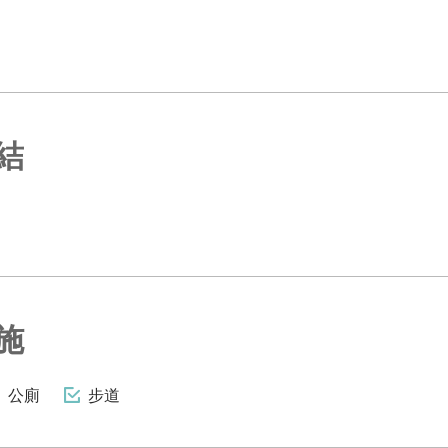
結
施
公廁
步道