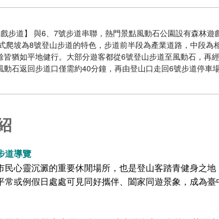
遊戲步道】 與6、7號步道串聯，熱門景點風動石公園設有森林遊
健式爬坡為8號登山步道的特色，步道前半段為產業道路，中段為
餘皆猶如平地健行。大部分遊客都從6號登山步道至風動石，再
風動石返回步道口僅需約40分鐘，再由登山口走回6號步道停車場
紹
步道導覽
市民心靈沉澱的重要休閒場所，也是登山客踏青健身之地
平常或例假日處處可見同好攜伴、闔家同遊景象，成為臺