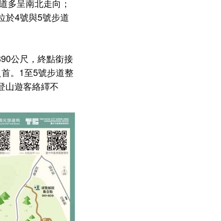
步道多呈南北走向；
位於4號與5號步道
890公尺，終點銜接
首。1至5號步道整
登山遊客絡繹不