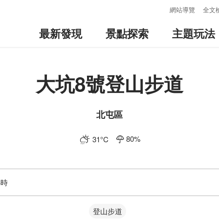
:::
網站導覽
全文
最新發現
景點探索
主題玩法
大坑8號登山步道
北屯區
80
%
31
°C
小時
登山步道