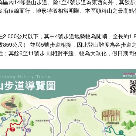
為區內14條登山步道。除1至4號步道為東西向外，其餘
道多沿稜線而行，地形特徵相當明顯。本區頭嵙山之最高點
2,000公尺以下，其中4號步道地勢較為陡峭，全長約1,
859公尺） 並與5號步道相接，因此登山難度為各步道之
性；其餘6至11號步 則相對平緩、較為大眾化，假日期間