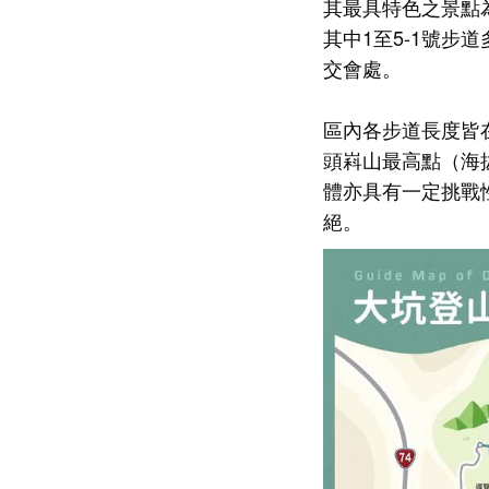
其最具特色之景點
其中1至5-1號步
交會處。
區內各步道長度皆在
頭嵙山最高點（海拔
體亦具有一定挑戰
絕。