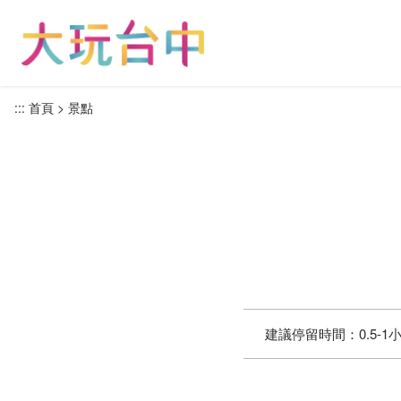
跳
到
主
要
內
:::
首頁
景點
容
區
塊
建議停留時間：
0.5-1