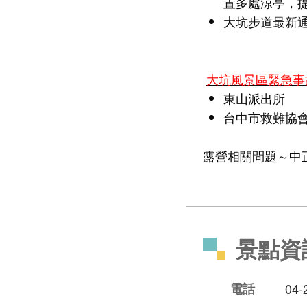
置多處涼亭，
大坑步道最新
大坑風景區緊急事
東山派出
台中市救難協會：東
露營相關問題～中正露
景點資
電話
04-