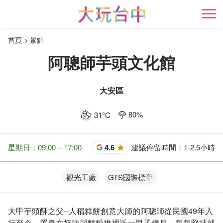
跳
到
開
主
首頁
景點
要
內
阿聰師芋頭文化館
容
區
塊
大安區
80
%
31
°C
星期日：09:00 – 17:00
4.6
建議停留時間：
1-2.5小時
星
觀光工廠
GTS國際標章
大甲芋頭酥之父--人稱糕餅創意大師的阿聰師從民國49年入
行至今，置身在奶油與麵粉堆裡近一甲子歲月，每每堅持就