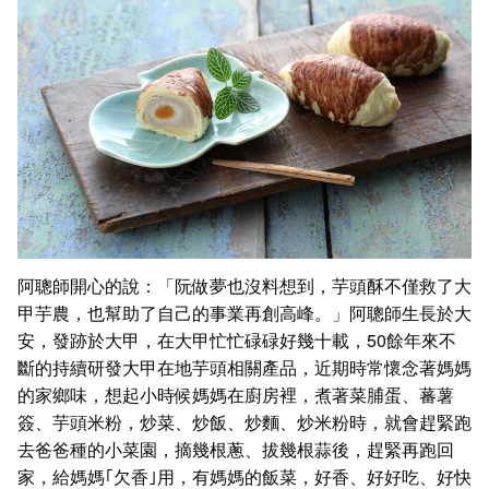
阿聰師開心的說：「阮做夢也沒料想到，芋頭酥不僅救了大
甲芋農，也幫助了自己的事業再創高峰。」阿聰師生長於大
安，發跡於大甲，在大甲忙忙碌碌好幾十載，50餘年來不
斷的持續研發大甲在地芋頭相關產品，近期時常懷念著媽媽
的家鄉味，想起小時候媽媽在廚房裡，煮著菜脯蛋、蕃薯
簽、芋頭米粉，炒菜、炒飯、炒麵、炒米粉時，就會趕緊跑
去爸爸種的小菜園，摘幾根蔥、拔幾根蒜後，趕緊再跑回
家，給媽媽｢欠香｣用，有媽媽的飯菜，好香、好好吃、好快