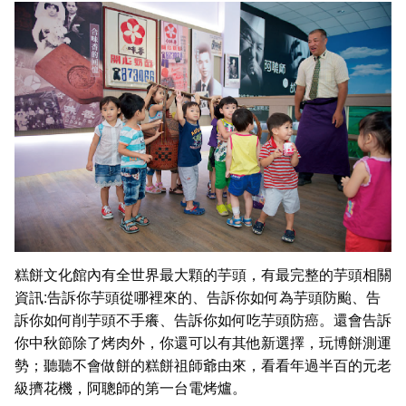
糕餅文化館內有全世界最大顆的芋頭，有最完整的芋頭相關
資訊:告訴你芋頭從哪裡來的、告訴你如何為芋頭防颱、告
訴你如何削芋頭不手癢、告訴你如何吃芋頭防癌。還會告訴
你中秋節除了烤肉外，你還可以有其他新選擇，玩博餅測運
勢；聽聽不會做餅的糕餅祖師爺由來，看看年過半百的元老
級擠花機，阿聰師的第一台電烤爐。