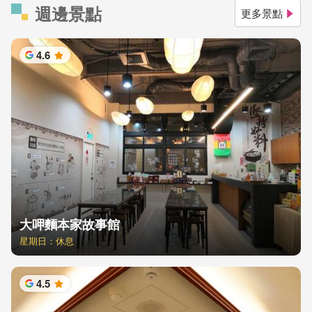
週邊景點
更多景點
4.6
星
大呷麵本家故事館
星期日：休息
4.5
星