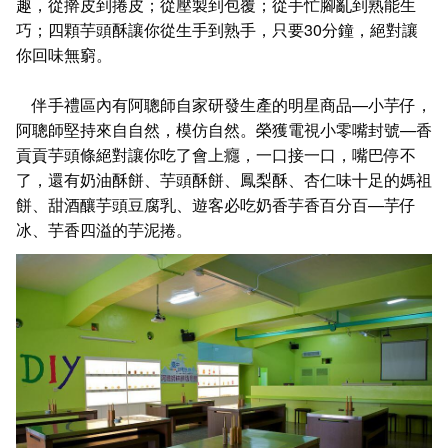
趣，從擀皮到捲皮；從壓製到包覆；從手忙腳亂到熟能生
巧；四顆芋頭酥讓你從生手到熟手，只要30分鐘，絕對讓
你回味無窮。
伴手禮區內有阿聰師自家研發生產的明星商品—小芋仔，
阿聰師堅持來自自然，模仿自然。榮獲電視小零嘴封號
—
香
貢貢芋頭條絕對讓你吃了會上癮，一口接一口，嘴巴停不
了，還有奶油酥餅、芋頭酥餅、鳳梨酥、杏仁味十足的媽祖
餅、甜酒釀芋頭豆腐乳、遊客必吃奶香芋香百分百—芋仔
冰、芋香四溢的芋泥捲。