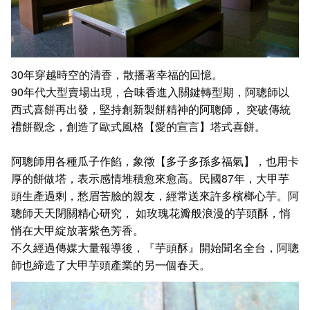
30年穿越時空的清香，散播著幸福的回憶。
90年代大型賣場出現，合味香進入關鍵轉型期，阿聰師以
西式喜餅再出發，堅持創新製餅精神的阿聰師， 突破傳統
禮餅觀念，創造了歐式風格【愛的宣言】塔式喜餅。
阿聰師用各種瓜子作餡，象徵【多子多孫多福氣】，也用卡
厚的餅做塔，表示感情堆積愈來愈高。民國87年，大甲芋
頭生產過剩，愁眉苦臉的親友，經常送來許多檳榔心芋。阿
聰師天天閉關精心研究， 如玫瑰花瓣般浪漫的芋頭酥，悄
悄在大甲綻放著紫色芳香。
不久經過傳媒大量報導後，『芋頭酥』開始聞名全台，阿聰
師也締造了大甲芋頭產業的另一個春天。