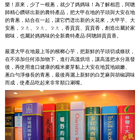
樂！原來，少了一根蔥，就少了媽媽味！為了解相思，阿聰
師精心鑽研出新的農特產品，把大甲在地的芋頭與大安在地
的青蔥，結合在一起，讓它們迸出新的火花來，大甲芋、大
安蔥，ㄆㄤ、ㄆㄤ、ㄆㄤ，香貢貢、貢貢香，創造出屬於家
鄉味，也屬於媽媽味的全新農特產品-阿聰師貢貢香。
嚴選大甲在地最上等的檳榔心芋，把新鮮的芋頭切成條狀，
在不添加任何添加物下，進行高溫烘培，讓高溫把水分蒸發
後，再使用進口健康的糯米麥芽黏上大安在地質地細嫩、
蔥白勻淨修長的青蔥，最後再灑上新鮮的白芝麻與胡椒調味
而成，使產品吃起來非常順口涮嘴。