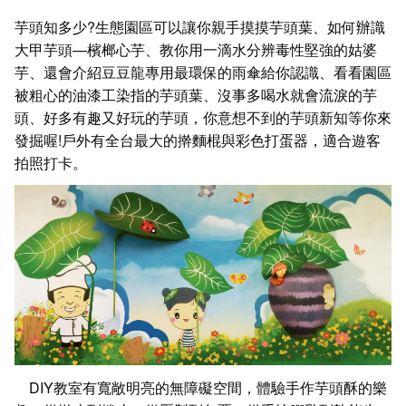
芋頭知多少?生態園區可以讓你親手摸摸芋頭葉、如何辦識
大甲芋頭—檳榔心芋、教你用一滴水分辨毒性堅強的姑婆
芋、還會介紹豆豆龍專用最環保的雨傘給你認識、看看園區
被粗心的油漆工染指的芋頭葉、沒事多喝水就會流淚的芋
頭、好多有趣又好玩的芋頭，你意想不到的芋頭新知等你來
發掘喔!戶外有全台最大的擀麵棍與彩色打蛋器，適合遊客
拍照打卡。
DIY教室有寬敞明亮的無障礙空間，體驗手作芋頭酥的樂