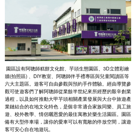
園區設有阿聰師糕餅文化館、芋頭生態園區、3D立體彩繪
牆(拍照區) 、DIY教室、阿聰師伴手禮專區與兒童閱讀區等
六大主題區。遊客可自由參觀與預約手作體驗。經由導覽參
觀可使遊客們了解阿聰師從業餘半世紀來所經歷的艱辛創業
過程，以及如何推動大甲芋頭相關產業發展與大台中旅遊產
業鏈結合的在地文化特色，是個非常適合家族同樂、員工旅
遊、校外教學、情侶曬恩愛的最佳寓教於樂生活園區。園區
備有大型停車場，讓你的愛車可以有寬敞的停放空間，讓遊
客可安心自在地遊玩。