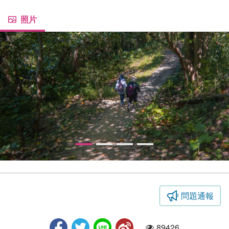
照片
問題通報
遊客
89426