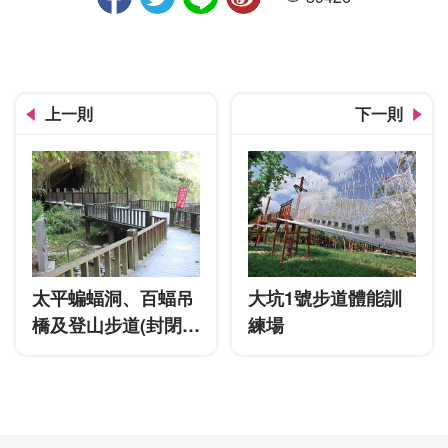
人氣
上一則
下一則
太平蝙蝠洞、百蝠吊
大坑1號步道體能訓
橋及登山步道(封閉
練場
中)