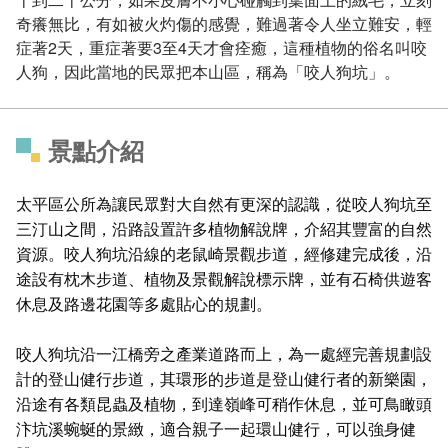
奇癢無比，有如被火灼傷的感覺，難過著令人坐立難安，輕
症著2天，重症著要3至4天才會痊癒，這種植物的俗名叫咬
人狗，因此當地的民眾把本山區，稱為「咬人狗坑」。
景點介紹
太平區公所為讓民眾對大自然有更深的認識，從咬人狗坑至
三汀山之間，沿路設置許多植物解說牌，介紹其豐富的自然
資源。咬人狗坑沿線的老鼠崎景觀步道，經修建完成後，沿
途設有枕木步道、植物及景觀解說標示牌，並有石椅供遊客
休息及路邊花園等多處貼心的規劃。
咬人狗坑沿一江橋旁之產業道路而上，為一處經完善規劃設
計的登山健行步道，其環形的步道是登山健行者的新樂園，
沿途有各類昆蟲及植物，到達嶺峰可稍作休息，並可鳥瞰頭
汴坑溪蜿蜒的景緻，適合親子一起環山健行，可以強身健