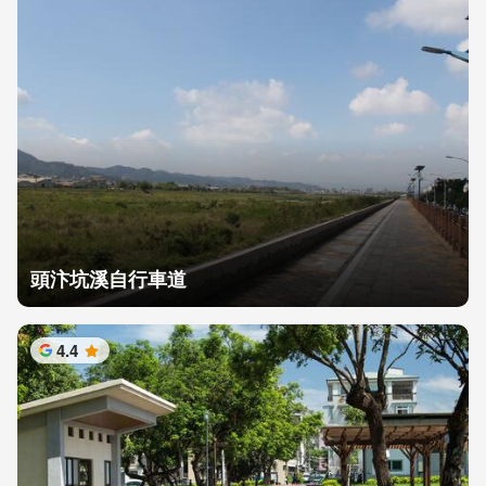
頭汴坑溪自行車道
4.4
星