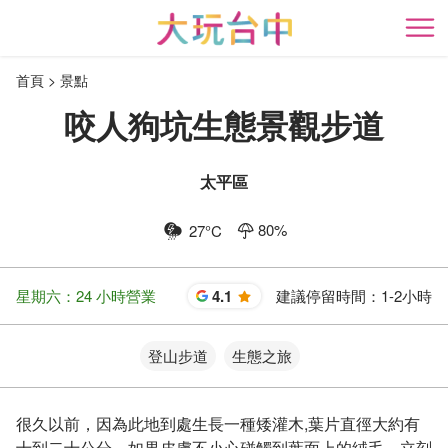
跳
到
開
主
首頁
景點
要
內
咬人狗坑生態景觀步道
容
區
塊
太平區
80
%
27
°C
星期六：24 小時營業
4.1
建議停留時間：
1-2小時
星
登山步道
生態之旅
很久以前，因為此地到處生長一種矮灌木,葉片直徑大約有
十到二十公分，如果皮膚不小心碰觸到葉面上的絨毛，立刻