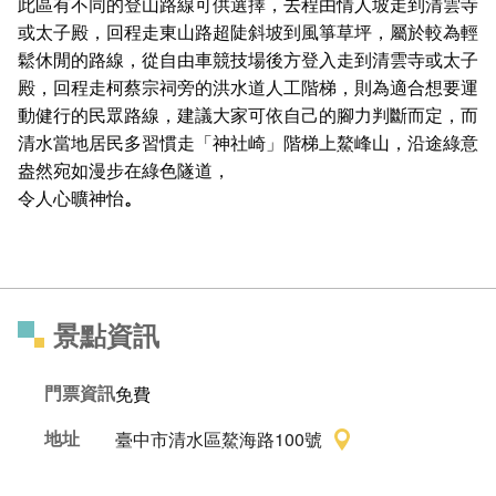
此區有不同的登山路線可供選擇，去程由情人坡走到清雲寺
或太子殿，回程走東山路超陡斜坡到風箏草坪，屬於較為輕
鬆休閒的路線，從自由車競技場後方登入走到清雲寺或太子
殿，回程走柯蔡宗祠旁的洪水道人工階梯，則為適合想要運
動健行的民眾路線，建議大家可依自己的腳力判斷而定，而
清水當地居民多習慣走「神社崎」階梯上鰲峰山，沿途綠意
盎然宛如漫步在綠色隧道，
令人心曠神怡
。
景點資訊
門票資訊
免費
地址
臺中市清水區鰲海路100號