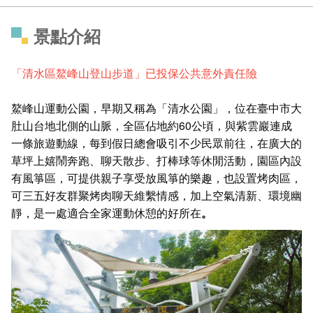
景點介紹
「清水區鰲峰山登山步道
」已投保公共意外責任險
鰲峰山運動公園，早期又稱為「清水公園」，位在臺中市大
肚山台地北側的山脈，全區佔地約60公頃，與紫雲巖連成
一條旅遊動線，每到假日總會吸引不少民眾前往，在廣大的
草坪上嬉鬧奔跑、聊天散步、打棒球等休閒活動，園區內設
有風箏區，可提供親子享受放風箏的樂趣，也設置烤肉區，
可三五好友群聚烤肉聊天維繫情感，加上空氣清新、環境幽
靜，是一處適合全家運動休憩的好所在
。