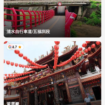
清水自行車道/五福圳段
4.7
星
紫雲巖