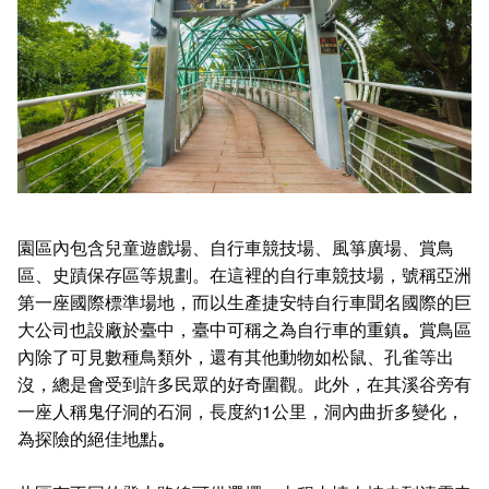
園區內包含兒童遊戲場、自行車競技場、風箏廣場、賞鳥
區、史蹟保存區等規劃。在這裡的自行車競技場，號稱亞洲
第一座國際標準場地，而以生產捷安特自行車聞名國際的巨
大公司也設廠於臺中，臺中可稱之為自行車的重鎮
。
賞鳥區
內除了可見數種鳥類外，還有其他動物如松鼠、孔雀等出
沒，總是會受到許多民眾的好奇圍觀。此外，在其溪谷旁有
一座人稱鬼仔洞的石洞，長度約1公里，洞內曲折多變化，
為探險的絕佳地點
。