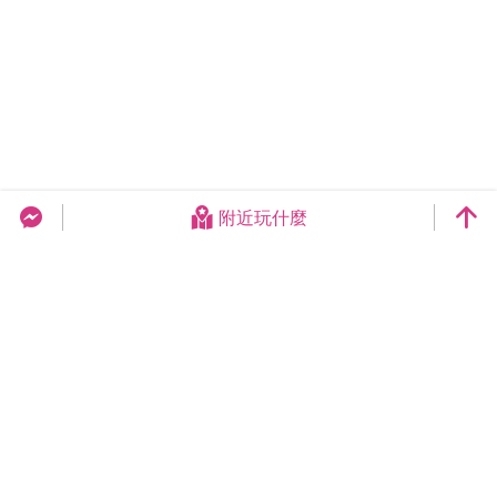
附近玩什麼
台中旅遊網 FB Chat
更新日期：2026-08-09
今日瀏覽：18948
總訪客數：259002831