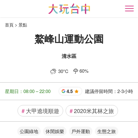
跳
到
開
主
首頁
景點
要
內
鰲峰山運動公園
容
區
塊
清水區
60
%
30
°C
星期日：08:00 – 22:00
4.5
建議停留時間：
2-3小時
星
#
大甲遶境順遊
#
2020米其林之旅
公園綠地
休閒娛樂
戶外運動
生態之旅