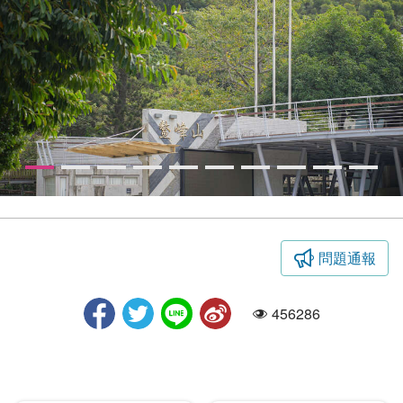
問題通報
鰲峰山
456286
人氣