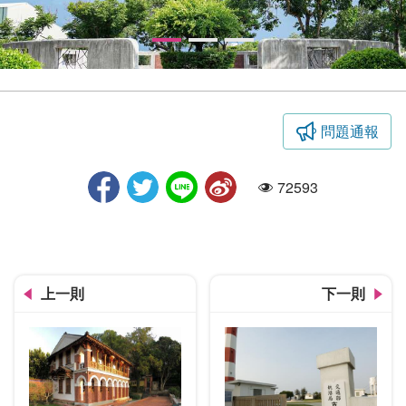
問題通報
麻園頭溪溪濱公園
72593
人氣
上一則
下一則