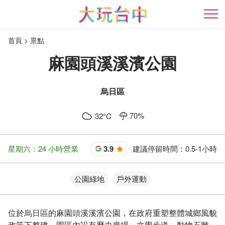
跳
到
開
主
首頁
景點
要
內
麻園頭溪溪濱公園
容
區
塊
烏日區
70
%
32
°C
星期六：24 小時營業
3.9
建議停留時間：
0.5-1小時
星
公園綠地
戶外運動
位於烏日區的麻園頭溪溪濱公園，在政府重塑整體城鄉風貌
政策下整建，園區內設有歷史廣場、文學步道、動物石雕、