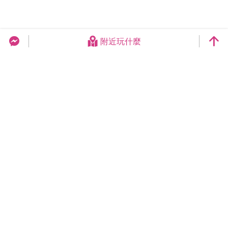
附近玩什麼
台中旅遊網 FB Chat
更新日期：2026-08-08
今日瀏覽：18967
總訪客數：258975326
臺中市政府觀光旅遊局
420018臺中市豐原區陽明街36號5樓
電話 04-2228-9111
網站導覽
隱私權