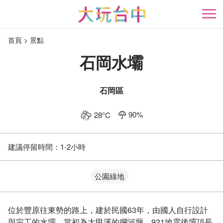
跳
到
開
主
首頁
景點
要
內
石岡水壩
容
區
塊
石岡區
90
%
28
°C
建議停留時間：
1-2小時
公園綠地
位於豐原往東勢的路上，建於民國63年，由國人自行設計
與完工的水壩，當初為大甲溪的攔河堰，921地震後壩頂長