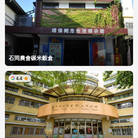
石岡農會碾米穀倉
4.4
星