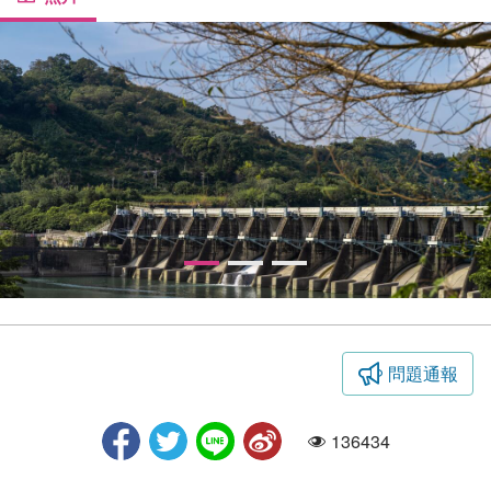
問題通報
活力臺中摺頁
136434
人氣