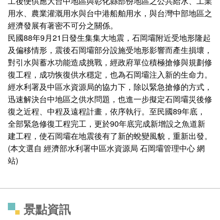
工後便供應大台中地區與彰化縣部份地區之公共給水、工業
用水、農業灌溉用水與台中港船舶用水，與台灣中部地區之
經濟發展有著密不可分之關係。
民國88年9月21日發生集集大地震，石岡壩附近受地形隆起
及偏移情形，震後石岡壩部分設施受地形影響而產生損壞，
對引水與蓄水功能造成挑戰，經政府單位積極搶修與規劃修
復工程，成功恢復供水穩定，也為石岡壩注入新的生命力。
經水利署及中區水資源局的協力下，除以緊急搶修的方式，
迅速解決台中地區之供水問題，也進一步擬定石岡壩災後修
復之近程、中程及遠程計畫，依序執行。至民國89年底，
全部緊急修復工程完工，更於90年底完成新增設之魚道新
建工程，使石岡壩在地震後有了新的蛻變風貌，重新出發。
(本文選自 經濟部水利署中區水資源局 石岡壩管理中心 網
站)
景點資訊