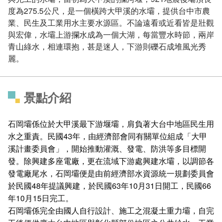
度為275.5公尺，是一個橫跨大甲溪的水壩，提供台中市農
業、民生及工業用水主要水源區。不論遠看或近看皆是壯觀
與宏偉，水壩上游攔水成為一個大湖，每當豐水時節，兩岸
青山綠水，相連環抱，甚是迷人，下游則礫石成堆風光秀
麗。
景點介紹
石岡壩係位於大甲溪最下游堰壩，肩負著大台中地區民生用
水之重責。民國43年，由經濟部會同有關單位組成「大甲
溪計畫委員會」，開始推動灌溉、發電、防洪等多目標開
發。除興建多座電廠，更在流域下游處興建水壩，以調節各
發電廠尾水，石岡壩便是由前經濟部水資源統一規劃委員會
於民國48年提議興建，於民國63年10月31日開工，民國66
年10月15日完工。
石岡壩係完全由國人自行設計、施工之混凝土重力壩，自完