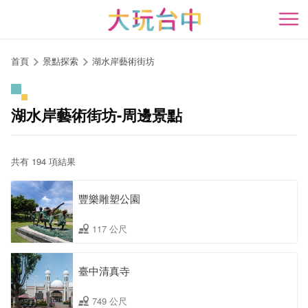
跳
到
開
主
要
首頁
景點探索
湖水岸藝術街坊
內
容
區
湖水岸藝術街坊-周邊景點
塊
共有 194 項結果
豐樂雕塑公園
117 公尺
臺中清真寺
749 公尺