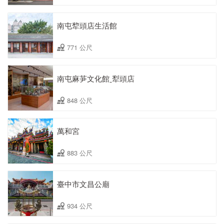
南屯犂頭店生活館
771 公尺
南屯麻芛文化館ˍ犁頭店
848 公尺
萬和宮
883 公尺
臺中市文昌公廟
934 公尺