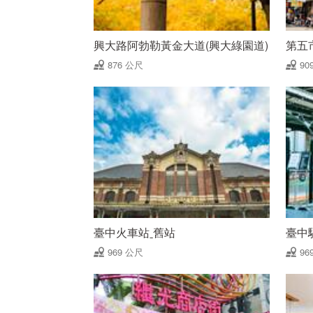
興大路阿勃勒黃金大道(興大綠園道)
第五
876 公尺
90
臺中火車站ˍ舊站
臺中
969 公尺
96