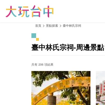
跳
到
主
要
內
:::
首頁
景點探索
臺中林氏宗祠
容
區
塊
臺中林氏宗祠-周邊景點
共有 206 項結果