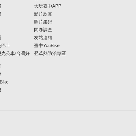
場
大玩臺中APP
運
影片欣賞
照片集錦
問卷調查
運
友站連結
光巴士
臺中YouBike
光公車/台灣好
登革熱防治專區
車
遊
ike
搜