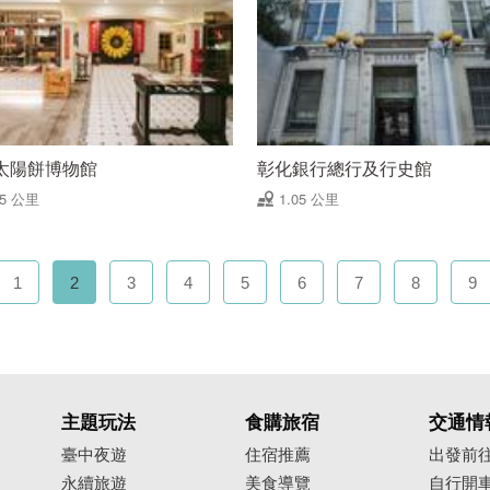
太陽餅博物館
彰化銀行總行及行史館
05 公里
1.05 公里
1
2
3
4
5
6
7
8
9
主題玩法
食購旅宿
交通情
臺中夜遊
住宿推薦
出發前
永續旅遊
美食導覽
自行開