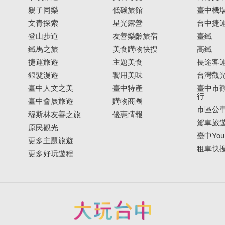
親子同樂
低碳旅館
臺中機
文青探索
星光露營
台中捷
登山步道
友善樂齡旅宿
臺鐵
鐵馬之旅
美食購物快搜
高鐵
捷運旅遊
主題美食
長途客
銀髮漫遊
饗用美味
台灣觀
臺中人文之美
臺中特產
臺中市觀
行
臺中會展旅遊
購物商圈
市區公
穆斯林友善之旅
優惠情報
駕車旅
原民觀光
臺中YouB
更多主題旅遊
租車快
更多好玩遊程