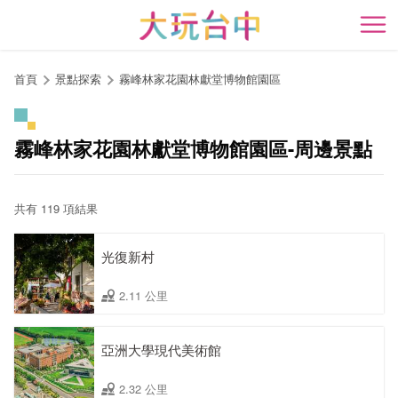
跳
到
開
主
要
首頁
景點探索
霧峰林家花園林獻堂博物館園區
內
容
區
霧峰林家花園林獻堂博物館園區-周邊景點
塊
共有 119 項結果
光復新村
2.11 公里
亞洲大學現代美術館
2.32 公里