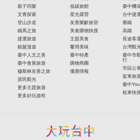
親子同樂
低碳旅館
臺中機
文青探索
星光露營
台中捷
登山步道
友善樂齡旅宿
臺鐵
鐵馬之旅
美食購物快搜
高鐵
捷運旅遊
主題美食
長途客
銀髮漫遊
饗用美味
台灣觀
臺中人文之美
臺中特產
臺中市觀
行
臺中會展旅遊
購物商圈
市區公
穆斯林友善之旅
優惠情報
駕車旅
原民觀光
臺中YouB
更多主題旅遊
租車快
更多好玩遊程