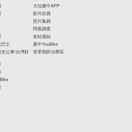
場
大玩臺中APP
運
影片欣賞
照片集錦
問卷調查
運
友站連結
光巴士
臺中YouBike
光公車/台灣好
登革熱防治專區
車
遊
ike
搜