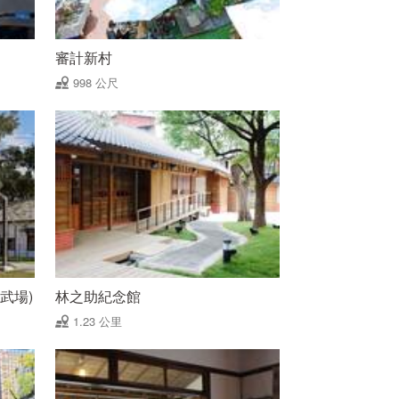
審計新村
998 公尺
武場)
林之助紀念館
1.23 公里