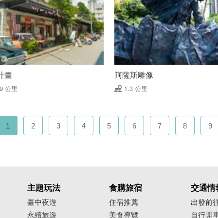
計畫
阿薩斯雕像
29 公里
1.3 公里
1
2
3
4
5
6
7
8
9
主題玩法
食購旅宿
交通情
臺中夜遊
住宿推薦
出發前
永續旅遊
美食導覽
自行開