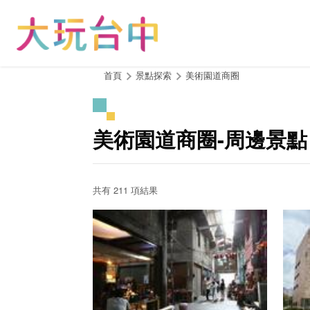
跳
到
主
要
內
:::
首頁
景點探索
美術園道商圈
容
區
塊
美術園道商圈-周邊景點
共有 211 項結果