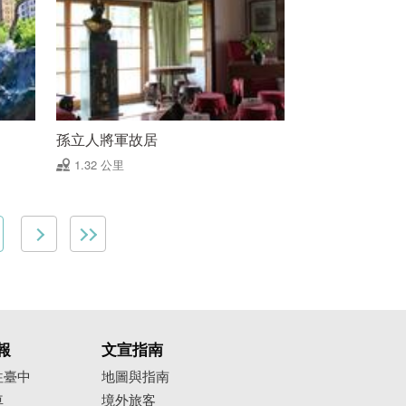
孫立人將軍故居
1.32 公里
報
文宣指南
往臺中
地圖與指南
車
境外旅客