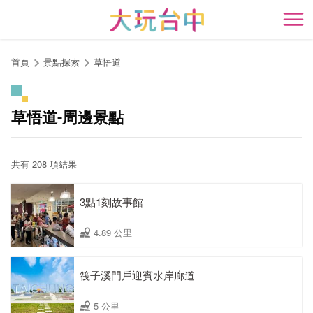
跳
到
開
主
要
首頁
景點探索
草悟道
內
容
區
草悟道-周邊景點
塊
共有 208 項結果
3點1刻故事館
4.89 公里
筏子溪門戶迎賓水岸廊道
5 公里