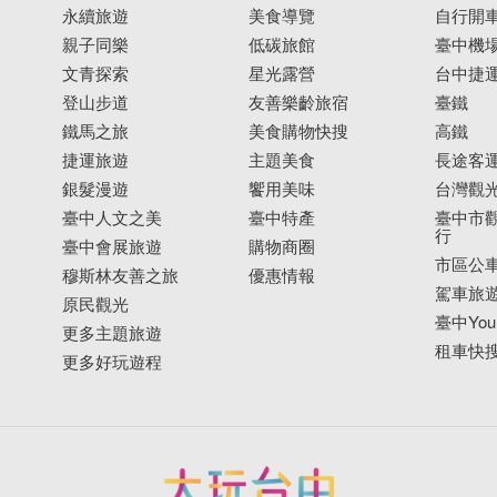
永續旅遊
美食導覽
自行開
親子同樂
低碳旅館
臺中機
文青探索
星光露營
台中捷
登山步道
友善樂齡旅宿
臺鐵
鐵馬之旅
美食購物快搜
高鐵
捷運旅遊
主題美食
長途客
銀髮漫遊
饗用美味
台灣觀
臺中人文之美
臺中特產
臺中市觀
行
臺中會展旅遊
購物商圈
市區公
穆斯林友善之旅
優惠情報
駕車旅
原民觀光
臺中YouB
更多主題旅遊
租車快
更多好玩遊程