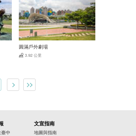
圓滿戶外劇場
3.92 公里
報
文宣指南
往臺中
地圖與指南