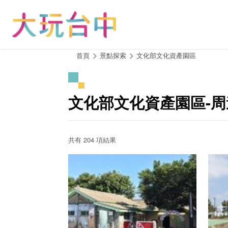
跳
到
主
要
內
:::
首頁
景點探索
文化部文化資產園區
容
區
塊
文化部文化資產園區-
共有 204 項結果