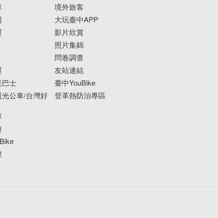
車
境外旅客
場
大玩臺中APP
運
影片欣賞
照片集錦
問卷調查
運
友站連結
光巴士
臺中YouBike
光公車/台灣好
登革熱防治專區
車
遊
ike
搜