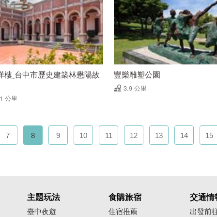
洋樓ˍ台中市歷史建築林懋陽故
豐樂雕塑公園
3.9 公里
81 公里
7
8
9
10
11
12
13
14
15
主題玩法
食購旅宿
交通情
臺中夜遊
住宿推薦
出發前