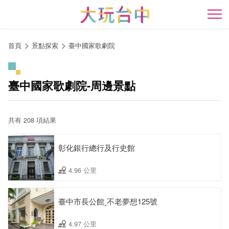
跳
到
開
主
要
首頁
景點探索
臺中國家歌劇院
內
容
區
臺中國家歌劇院-周邊景點
塊
共有 208 項結果
彰化銀行總行及行史館
4.96 公里
臺中市長公館ˍ不老夢想125號
4.97 公里