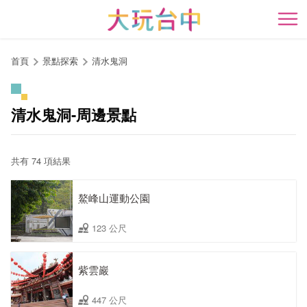
跳
到
開
主
要
首頁
景點探索
清水鬼洞
內
容
區
清水鬼洞-周邊景點
塊
共有 74 項結果
鰲峰山運動公園
123 公尺
紫雲巖
447 公尺