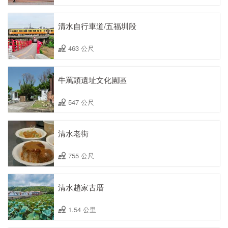
清水自行車道/五福圳段
463 公尺
牛罵頭遺址文化園區
547 公尺
清水老街
755 公尺
清水趙家古厝
1.54 公里