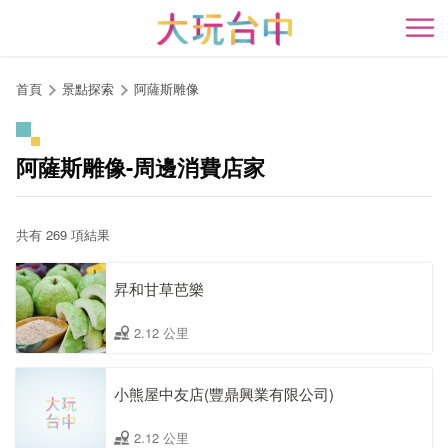
跳
到
開
主
要
首頁
景點探索
阿薩斯雕像
內
容
區
阿薩斯雕像-周邊消費店家
塊
共有 269 項結果
昇和甘草芭樂
2.12 公里
小熊屋中友店(豐鼎興業有限公司)
2.12 公里