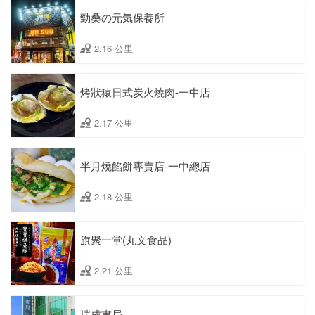
勁桑の元気保養所
2.16 公里
烤狀猿日式炭火燒肉-一中店
2.17 公里
半月燒餡餅專賣店-一中總店
2.18 公里
旗聚一堂(丸文食品)
2.21 公里
瑞成書局