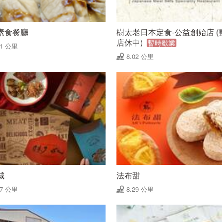
素食餐廳
樹太老日本定食-公益創始店 (
店休中)
暫時歇業
91 公里
8.02 公里
城
法布甜
07 公里
8.29 公里