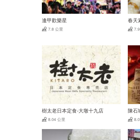
逢甲歡樂星
春天
7.8 公里
7.
樹太老日本定食-大墩十九店
陳石
8.04 公里
8.