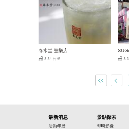
春水堂-豐樂店
SUG
8.34 公里
8.
最新消息
景點探索
活動年曆
即時影像