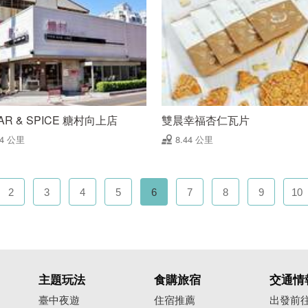
AR & SPICE 糖村向上店
雙晨幸福杏仁瓦片
34 公里
8.44 公里
2
3
4
5
6
7
8
9
10
主題玩法
食購旅宿
交通情
臺中夜遊
住宿推薦
出發前