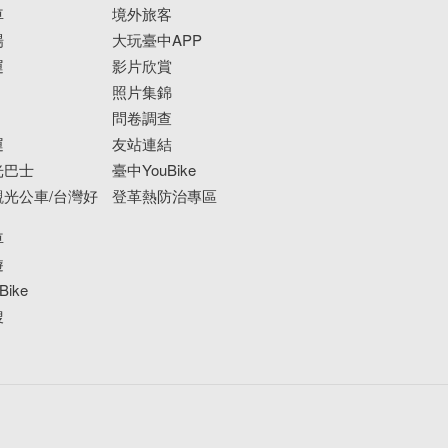
車
境外旅客
場
大玩臺中APP
運
影片欣賞
照片集錦
問卷調查
運
友站連結
光巴士
臺中YouBike
光公車/台灣好
登革熱防治專區
車
遊
ike
搜