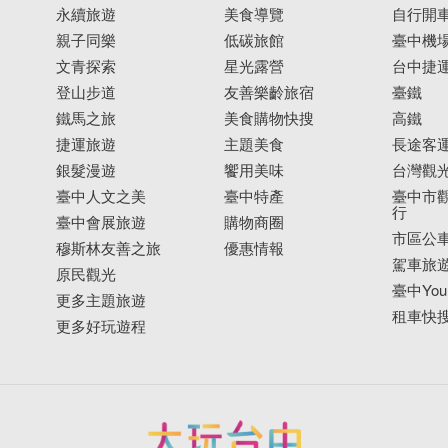
永續旅遊
美食導覽
自行開
親子同樂
低碳旅館
臺中機
文青探索
星光露營
台中捷
登山步道
友善樂齡旅宿
臺鐵
鐵馬之旅
美食購物快搜
高鐵
捷運旅遊
主題美食
長途客
銀髮漫遊
饗用美味
台灣觀
臺中人文之美
臺中特產
臺中市觀
行
臺中會展旅遊
購物商圈
市區公
穆斯林友善之旅
優惠情報
駕車旅
原民觀光
臺中YouB
更多主題旅遊
租車快
更多好玩遊程