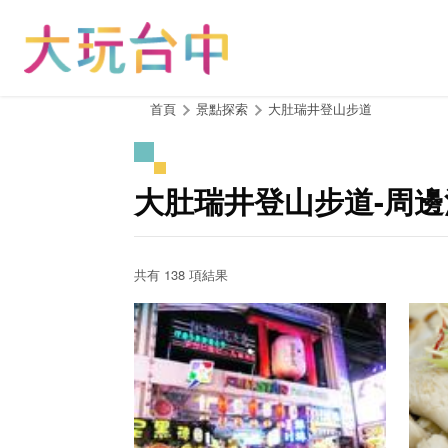
跳
到
主
要
內
:::
首頁
景點探索
大肚瑞井登山步道
容
區
塊
大肚瑞井登山步道-周
共有 138 項結果