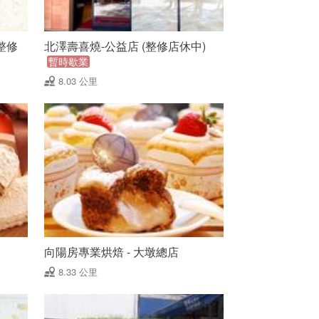
整修
北澤壽喜燒-公益店 (整修店休中)
暫時歇業
8.03 公里
向陽房專業烘焙 - 大墩總店
8.33 公里