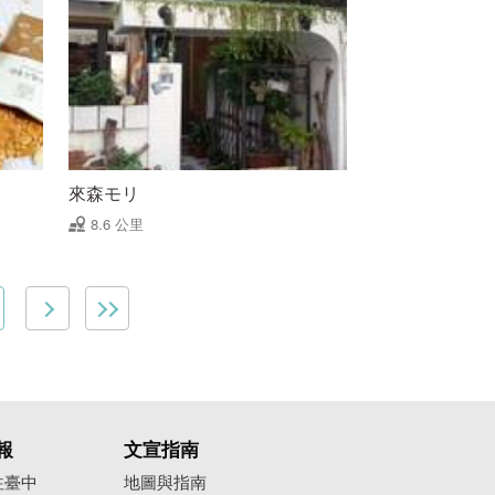
來森モリ
8.6 公里
報
文宣指南
往臺中
地圖與指南