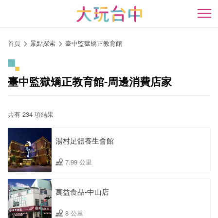
跳
到
開
主
要
首頁
景點探索
臺中監獄矯正教育館
內
容
區
臺中監獄矯正教育館-周邊消費店家
塊
共有 234 項結果
湯村足體養生會館
7.99 公里
萬益食品-中山店
8 公里