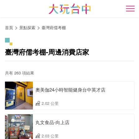
跳
到
開
主
要
首頁
景點探索
臺灣府儒考棚
內
容
區
臺灣府儒考棚-周邊消費店家
塊
共有 263 項結果
奧美伽24小時智能健身台中英才店
2.02 公里
丸文食品-向上店
2.03 公里