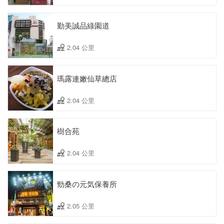
勤美誠品綠園道
2.04 公里
瑪露連嫩仙草總店
2.04 公里
樹合苑
2.04 公里
勁桑の元気保養所
2.05 公里