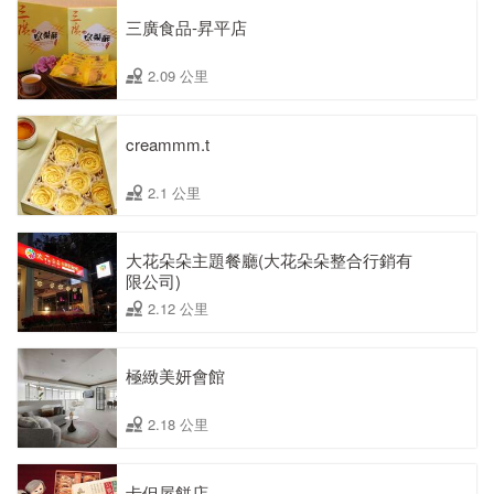
三廣食品-昇平店
2.09 公里
creammm.t
2.1 公里
大花朵朵主題餐廳(大花朵朵整合行銷有
限公司)
2.12 公里
極緻美妍會館
2.18 公里
卡但屋餅店