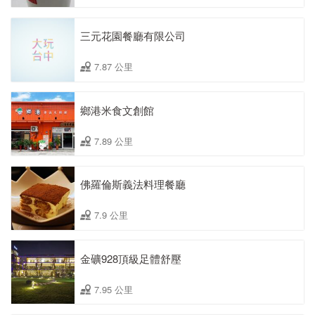
三元花園餐廳有限公司
7.87 公里
鄉港米食文創館
7.89 公里
佛羅倫斯義法料理餐廳
7.9 公里
金礦928頂級足體舒壓
7.95 公里