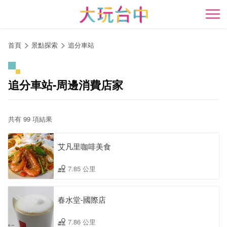
跳
到
開
主
要
首頁
景點探索
追分車站
內
容
區
追分車站-周邊消費店家
塊
共有 99 項結果
艾凡里咖啡美食
7.85 公里
春水堂-國際店
7.86 公里