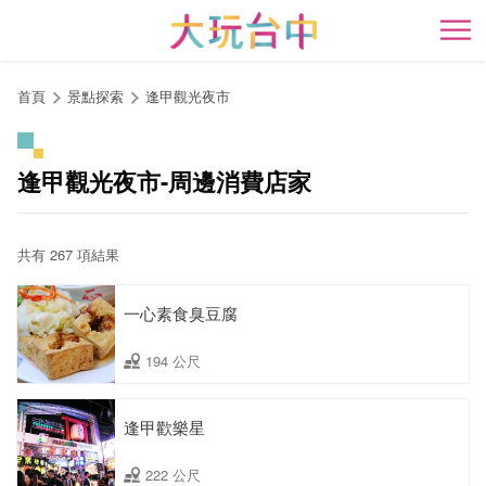
跳
到
開
主
要
首頁
景點探索
逢甲觀光夜市
內
容
區
逢甲觀光夜市-周邊消費店家
塊
共有 267 項結果
一心素食臭豆腐
194 公尺
逢甲歡樂星
222 公尺