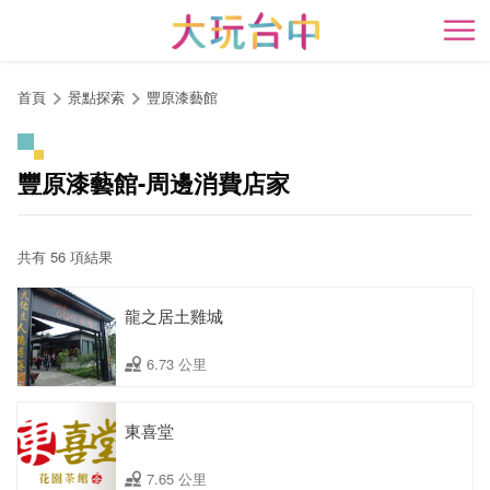
跳
到
開
主
要
首頁
景點探索
豐原漆藝館
內
容
區
豐原漆藝館-周邊消費店家
塊
共有 56 項結果
龍之居土雞城
6.73 公里
東喜堂
7.65 公里