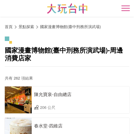
跳
到
開
主
要
首頁
景點探索
國家漫畫博物館(臺中刑務所演武場)
內
容
區
國家漫畫博物館(臺中刑務所演武場)-周邊
塊
消費店家
共有 262 項結果
陳允寶泉-自由總店
206 公尺
春水堂-四維店