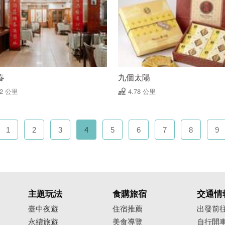
春
九個太陽
72 公里
4.78 公里
1
2
3
4
5
6
7
8
9
主題玩法
食購旅宿
交通情
臺中夜遊
住宿推薦
出發前
永續旅遊
美食導覽
自行開