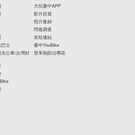
場
大玩臺中APP
運
影片欣賞
照片集錦
問卷調查
運
友站連結
光巴士
臺中YouBike
光公車/台灣好
登革熱防治專區
車
遊
ike
搜