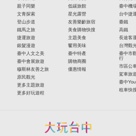
親子同樂
低碳旅館
臺中機
文青探索
星光露營
台中捷
登山步道
友善樂齡旅宿
臺鐵
鐵馬之旅
美食購物快搜
高鐵
捷運旅遊
主題美食
長途客
銀髮漫遊
饗用美味
台灣觀
臺中人文之美
臺中特產
臺中市觀
行
臺中會展旅遊
購物商圈
市區公
穆斯林友善之旅
優惠情報
駕車旅
原民觀光
臺中YouB
更多主題旅遊
租車快
更多好玩遊程