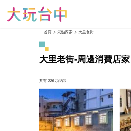
跳
到
主
要
內
:::
首頁
景點探索
大里老街
容
區
塊
大里老街-周邊消費店家
共有 226 項結果