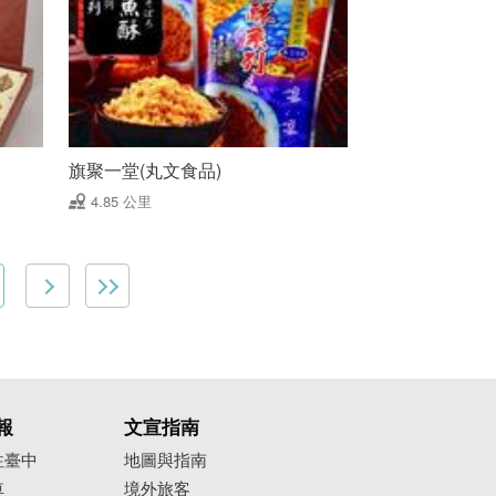
旗聚一堂(丸文食品)
4.85 公里
報
文宣指南
往臺中
地圖與指南
車
境外旅客