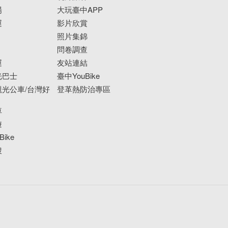
場
大玩臺中APP
運
影片欣賞
照片集錦
問卷調查
運
友站連結
光巴士
臺中YouBike
光公車/台灣好
登革熱防治專區
車
遊
ike
搜