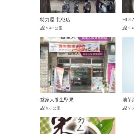
特力屋-北屯店
HO
9.42 公里
9.
益家人養生堅果
地芋
9.6 公里
9.