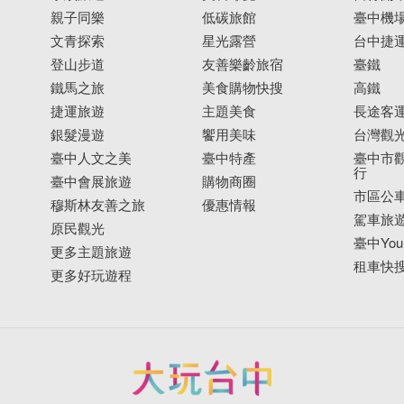
親子同樂
低碳旅館
臺中機
文青探索
星光露營
台中捷
登山步道
友善樂齡旅宿
臺鐵
鐵馬之旅
美食購物快搜
高鐵
捷運旅遊
主題美食
長途客
銀髮漫遊
饗用美味
台灣觀
臺中人文之美
臺中特產
臺中市觀
行
臺中會展旅遊
購物商圈
市區公
穆斯林友善之旅
優惠情報
駕車旅
原民觀光
臺中YouB
更多主題旅遊
租車快
更多好玩遊程