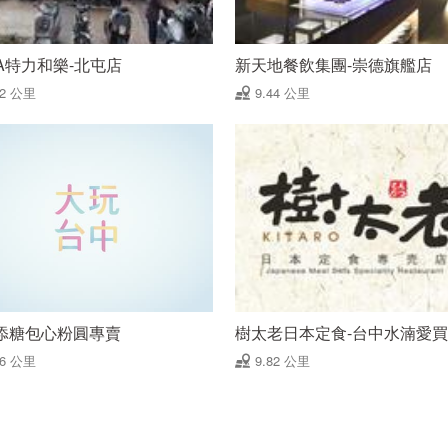
LA特力和樂-北屯店
新天地餐飲集團-崇德旗艦店
42 公里
9.44 公里
添糖包心粉圓專賣
樹太老日本定食-台中水湳愛
66 公里
9.82 公里