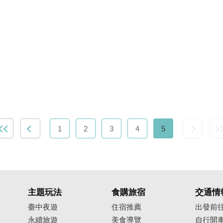
1
2
3
4
5
主題玩法
食購旅宿
交通情
臺中夜遊
住宿推薦
出發前
永續旅遊
美食導覽
自行開