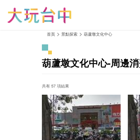
跳
到
主
要
內
:::
首頁
景點探索
葫蘆墩文化中心
容
區
塊
葫蘆墩文化中心-周邊
共有 57 項結果